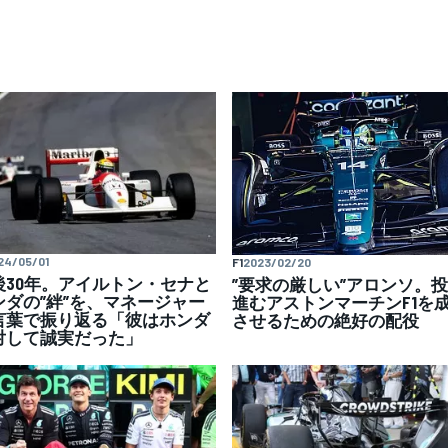
24/05/01
F1
2023/02/20
後30年。アイルトン・セナと
”要求の厳しい”アロンソ。
ンダの”絆”を、マネージャー
進むアストンマーチンF1を
言葉で振り返る「彼はホンダ
させるための絶好の配役
対して誠実だった」