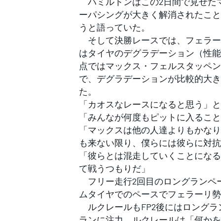
ハミルトンはこの2日間で見せた
フォーミュラE
ーパシングが大きく解消されたこと
うと語っていた。
そして決勝レースでは、フェラー
はタイヤのデグラデーション（性能
点ではマックス・フェルスタッペン
で、デグラデーションが比較的大き
た。
「カオスなレースになると思う」と
「みんなが何度もピットに入ること
「マックスは他の人達よりもかなり
も来ない限り、僕らには彼らに対抗
「彼らとは混走していくことになる
て戦うつもりだ」
フリー走行2回目のロングランペ
ムタイヤでのペースでフェラーリ勢
ルクレールもFP2後にはロングラ
ランに注力。ルクレールは「何かを