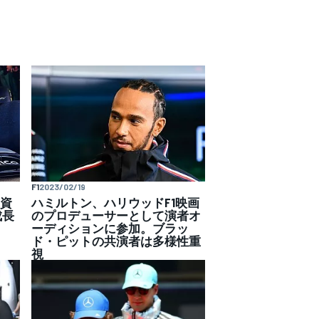
F1
2023/02/19
投資
ハミルトン、ハリウッドF1映画
成長
のプロデューサーとして演者オ
ーディションに参加。ブラッ
ド・ピットの共演者は多様性重
視