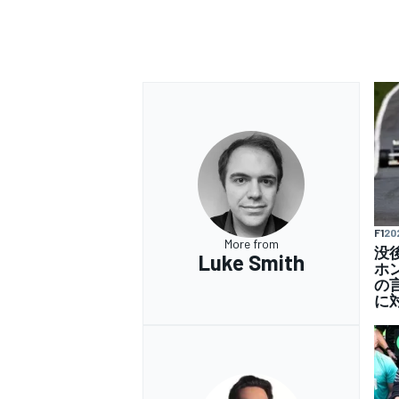
F1
20
More from
没
Luke Smith
ホ
の
に