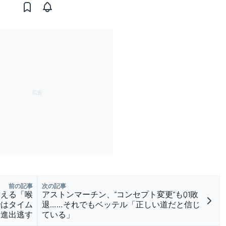
前の記事
次の記事
訴える「喉
アストンマーチン、”コンセプト変更”もQ1敗
ではタイム
退……それでもベッテル「正しい道だと信じ
3進出逃す
ている」