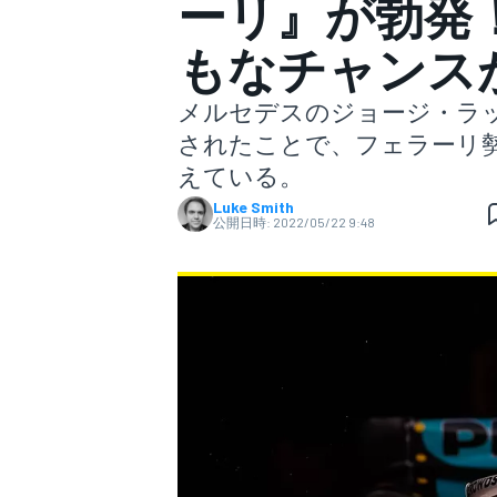
ーリ』が勃発
もなチャンス
スーパーフォーミュラ
メルセデスのジョージ・ラッ
されたことで、フェラーリ
えている。
Luke Smith
公開日時:
2022/05/22 9:48
スーパーGT