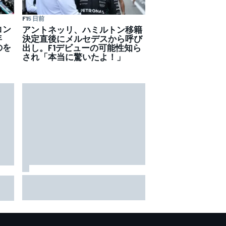
F1
5 日前
コン
アントネッリ、ハミルトン移籍
年
決定直後にメルセデスから呼び
のを
出し。F1デビューの可能性知ら
され「本当に驚いたよ！」
TEAM IMPUL、SF富士で復活のポ
半戦
ールポジション＆2位表彰台。
小椋
星野一樹監督「オサリバンのス
FP1
ピードとチームのポテンシャル
を証明できた」