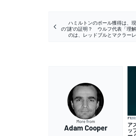
ハミルトンのポール獲得は、
の”謎”の証明？ ウルフ代表「理
のは、レッドブルとマクラー
F1
20
More from
ア
Adam Cooper
ッ
ー