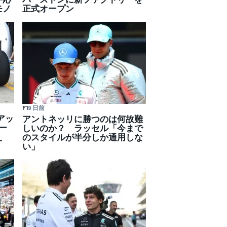
モノ
正式オープン
F1
9 日前
アッ
アントネッリに勝つのは何故難
ー
しいのか？ ラッセル「今まで
え
のスタイルが半分しか通用しな
い」