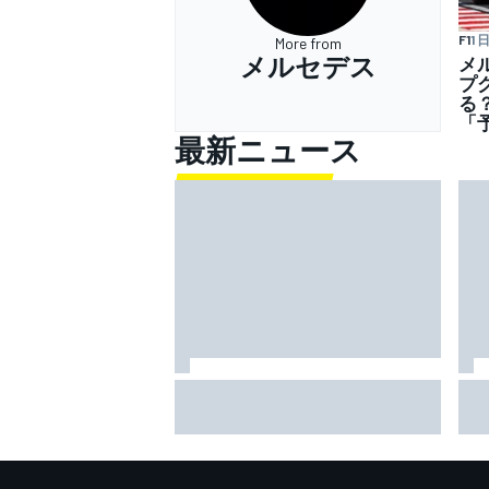
F1
1 
More from
メルセデス
メ
プ
る
「
最新ニュース
超高速！ レコード1秒更新の超
M
ラップでベッツェッキ最速。小
延
椋藍5番手｜MotoGPイギリスGP
と
プラクティス