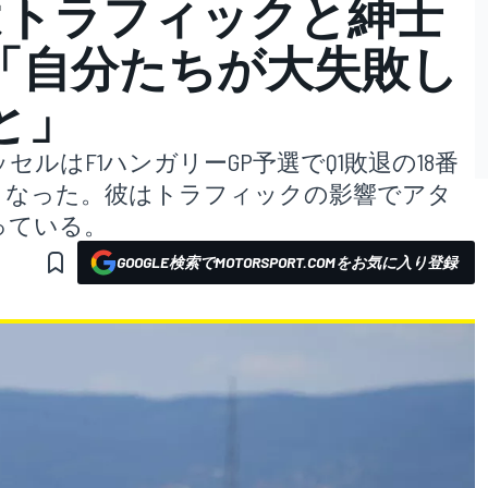
はトラフィックと紳士
「自分たちが大失敗し
と」
ルはF1ハンガリーGP予選でQ1敗退の18番
となった。彼はトラフィックの影響でアタ
っている。
GOOGLE検索でMOTORSPORT.COMをお気に入り登録