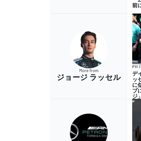
前
F1
3 
More from
デ
ジョージ ラッセル
ッ
に
ブ
ジ