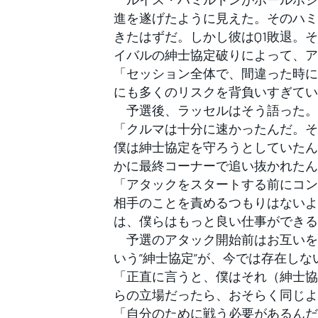
フォーミュラE
進を遂げたように見えた。そのハミ
きたはずだ。しかし彼はQ1敗退。
イバルの紳士協定破りによって、ア
「セッション全体で、間違った時に
にも多くのリスクを背負いすぎてい
予選後、ラッセルはそう語った。
「クルマは十分に速かったんだ。そ
僕は紳士協定を守ろうとしていたん
かに最終コーナーで追い抜かれたん
「アタックをスタートする前にコン
相手のことを責めるつもりはないよ
は、僕らはもっと良い仕事ができる
予選のアタック開始前はお互いを
いう”紳士協定”が、今では存在し
「正直に言うと、僕はそれ（紳士協
らの立場だったら、おそらく同じよ
「自分のために戦う必要があるんだ