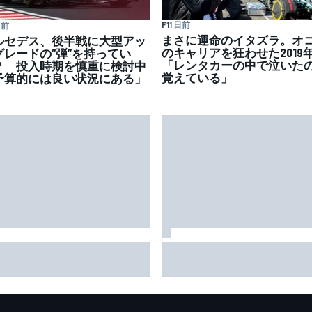
F1
1 日前
日前
まさに運命のイタズラ。オ
ルセデス、後半戦に大型アッ
のキャリアを狂わせた2019
グレードの“弾”を持ってい
「レンタカーの中で泣いた
？ 投入時期を慎重に検討中
覚えている」
予算的には良い状況にある」
otoGP、シルバーストンと契約
アレックス・マルケス、後
長。イギリスGP開催を少なく
最初のセッションで最速。
も2028年まで継続へ
藍は7番手｜MotoGPイギリス