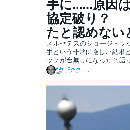
手に……原因
協定破り？ 
スーパーフォーミュラ
たと認めない
メルセデスのジョージ・ラッセ
手という非常に厳しい結果
ックが台無しになったと語
Adam Cooper
編集:
2023/07/23 11:14
スーパーGT