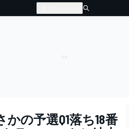
全てのシリーズ
かの予選Q1落ち18番