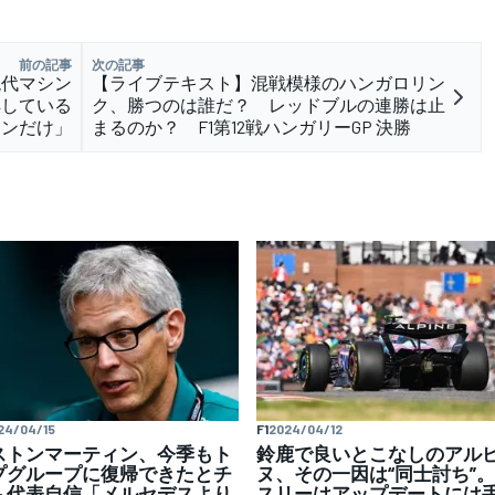
前の記事
次の記事
現代マシン
【ライブテキスト】混戦模様のハンガロリン
解している
ク、勝つのは誰だ？ レッドブルの連勝は止
レンだけ」
まるのか？ F1第12戦ハンガリーGP 決勝
24/04/15
F1
2024/04/12
ストンマーティン、今季もト
鈴鹿で良いとこなしのアル
プグループに復帰できたとチ
ヌ、その一因は“同士討ち”
ム代表自信「メルセデスより
スリーはアップデートには