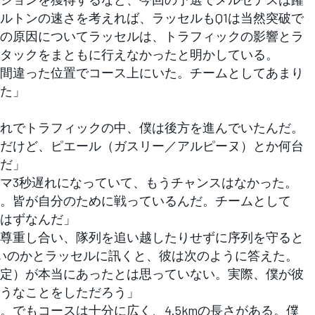
ルトンの速さを考えれば、ラッセルもQ1は当然突破で
その原因についてラッセルは、トラフィックの影響とラ
タックをまともに行えなかったと明かしている。
間違った位置でコース上にいた。チームとしてあまり
た」
れでトラフィックの中、僕は後方を進んでいたんだ。
だけど、ピエール（ガスリー／アルピーヌ）とか何台
だ」
マ3秒遅れになっていて、もうチャンスはなかった。
。皆が自分のために戦っているんだ。チームとして
はずなんだ」
尊重し合い、隊列を追い越したりせずに序列を守ると
ないのかとラッセルに訊くと、彼は次のように答えた。
定）が本当にあったとは思っていない。実際、僕が彼
うなことをしただろう」
。でもコースは十分に広く、4.5kmの長さがある。僕