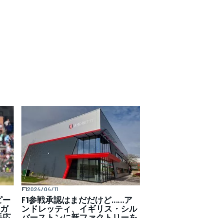
F1
2024/04/11
ピー
F1参戦承認はまだだけど……ア
。ガ
ンドレッティ、イギリス・シル
手応
バーストンに新ファクトリーを