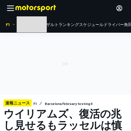
F1
HOME
ニュース
リザルト
ランキング
スケジュール
ドライバー
角田
速報ニュース
F1
Barcelona February testing II
ウイリアムズ、復活の兆
し見せるもラッセルは慎