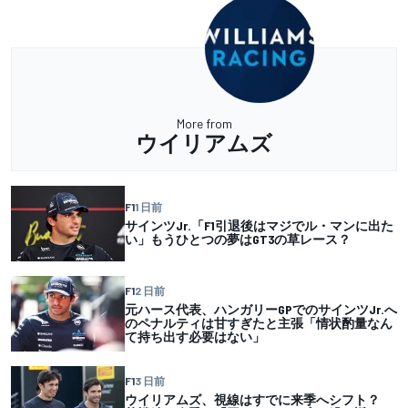
More from
ウイリアムズ
F1
1 日前
サインツJr.「F1引退後はマジでル・マンに出た
い」もうひとつの夢はGT3の草レース？
F1
2 日前
元ハース代表、ハンガリーGPでのサインツJr.へ
のペナルティは甘すぎたと主張「情状酌量なん
て持ち出す必要はない」
F1
3 日前
ウイリアムズ、視線はすでに来季へシフト？