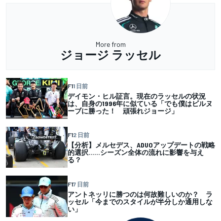
More from
ジョージ ラッセル
F1
1 日前
デイモン・ヒル証言。現在のラッセルの状況
は、自身の1996年に似ている「でも僕はビルヌ
ーブに勝った！ 頑張れジョージ」
F1
2 日前
【分析】メルセデス、ADUOアップデートの戦略
的選択……シーズン全体の流れに影響を与え
る？
F1
7 日前
アントネッリに勝つのは何故難しいのか？ ラ
ッセル「今までのスタイルが半分しか通用しな
い」