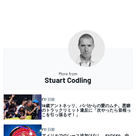
More from
Stuart Codling
F1
7 日前
19歳アントネッリ、パパからの愛のムチ。悪癖
のトラックリミット違反に「次やったら首根っ
こを引っ張るぞ！」
F1
7 日前
アメリカでのレース追加はなし。F1のCEO、中