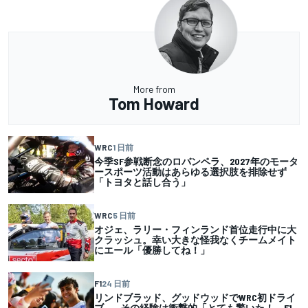
More from
Tom Howard
WRC
1 日前
今季SF参戦断念のロバンペラ、2027年のモータ
ースポーツ活動はあらゆる選択肢を排除せず
「トヨタと話し合う」
WRC
5 日前
オジェ、ラリー・フィンランド首位走行中に大
クラッシュ。幸い大きな怪我なくチームメイト
にエール「優勝してね！」
F1
24 日前
リンドブラッド、グッドウッドでWRC初ドライ
ブ……その経験は衝撃的「とても驚いた！ F1