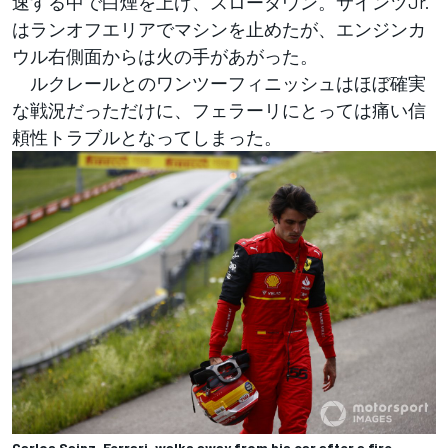
速する中で白煙を上げ、スローダウン。サインツJr.
はランオフエリアでマシンを止めたが、エンジンカ
ウル右側面からは火の手があがった。
ルクレールとのワンツーフィニッシュはほぼ確実
な戦況だっただけに、フェラーリにとっては痛い信
頼性トラブルとなってしまった。
Carlos Sainz, Ferrari, walks away from his car after a fire