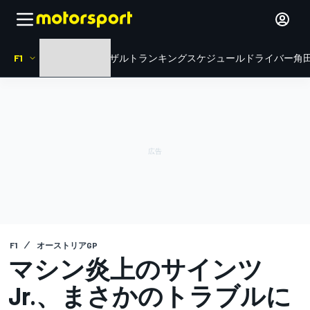
F1
HOME
ニュース
リザルト
ランキング
スケジュール
ドライバー
角田
F1
オーストリアGP
マシン炎上のサインツ
Jr.、まさかのトラブルに