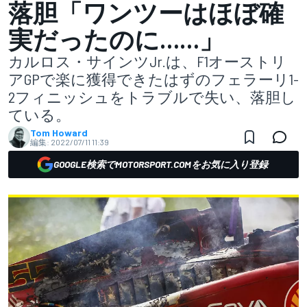
落胆「ワンツーはほぼ確
実だったのに……」
カルロス・サインツJr.は、F1オーストリ
アGPで楽に獲得できたはずのフェラーリ1-
2フィニッシュをトラブルで失い、落胆し
ている。
Tom Howard
編集:
2022/07/11 11:39
GOOGLE検索でMOTORSPORT.COMをお気に入り登録