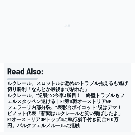
Read Also:
ルクレール、スロットルに恐怖のトラブル抱えるも逃げ
切り勝利「なんとか最後まで粘れた」
ルクレール、”逆襲”の今季3勝目！ 終盤トラブルもフ
ェルスタッペン退ける｜F1第11戦オーストリアGP
フェラーリ内部分裂、”表彰台ボイコット”説はデマ！
ビノット代表「新聞はルクレールと笑い飛ばしたよ」
F1オーストリアGPトップ3に執行猶予付き罰金140万
円。パルクフェルメルールに抵触