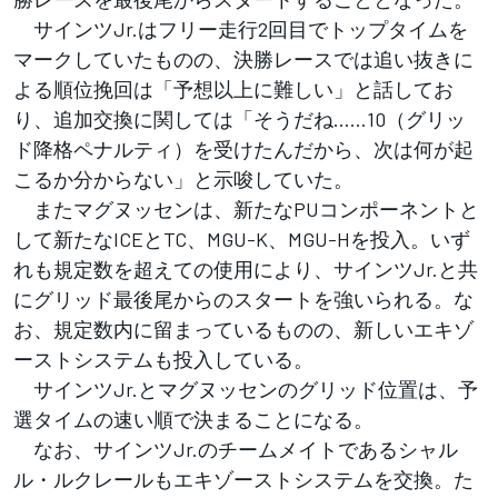
サインツJr.はフリー走行2回目でトップタイムを
マークしていたものの、決勝レースでは追い抜きに
よる順位挽回は「予想以上に難しい」と話してお
り、追加交換に関しては「そうだね……10（グリッ
ド降格ペナルティ）を受けたんだから、次は何が起
こるか分からない」と示唆していた。
またマグヌッセンは、新たなPUコンポーネントと
して新たなICEとTC、MGU-K、MGU-Hを投入。いず
れも規定数を超えての使用により、サインツJr.と共
にグリッド最後尾からのスタートを強いられる。な
お、規定数内に留まっているものの、新しいエキゾ
ーストシステムも投入している。
サインツJr.とマグヌッセンのグリッド位置は、予
選タイムの速い順で決まることになる。
なお、サインツJr.のチームメイトであるシャル
ル・ルクレールもエキゾーストシステムを交換。た