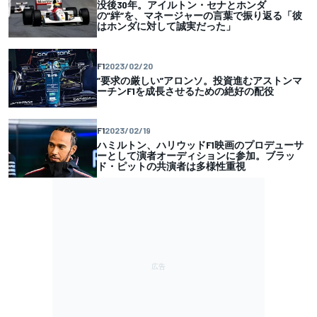
没後30年。アイルトン・セナとホンダ
の”絆”を、マネージャーの言葉で振り返る「彼
はホンダに対して誠実だった」
F1
2023/02/20
”要求の厳しい”アロンソ。投資進むアストンマ
ーチンF1を成長させるための絶好の配役
F1
2023/02/19
ハミルトン、ハリウッドF1映画のプロデューサ
ーとして演者オーディションに参加。ブラッ
ド・ピットの共演者は多様性重視