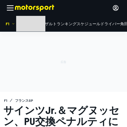
F1
HOME
ニュース
リザルト
ランキング
スケジュール
ドライバー
角田
F1
フランスGP
サインツJr.＆マグヌッセ
ン、PU交換ペナルティに