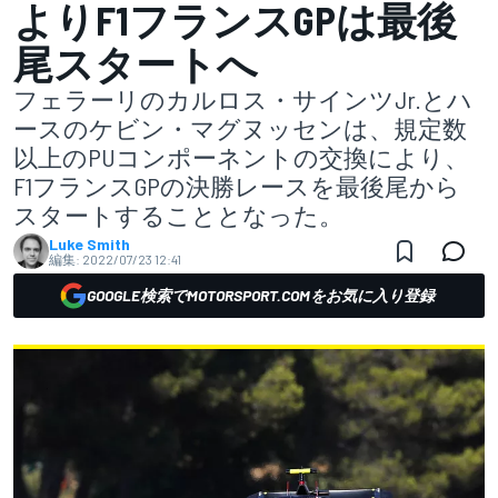
よりF1フランスGPは最後
尾スタートへ
フェラーリのカルロス・サインツJr.とハ
ースのケビン・マグヌッセンは、規定数
以上のPUコンポーネントの交換により、
F1フランスGPの決勝レースを最後尾から
スタートすることとなった。
Luke Smith
編集:
2022/07/23 12:41
GOOGLE検索でMOTORSPORT.COMをお気に入り登録