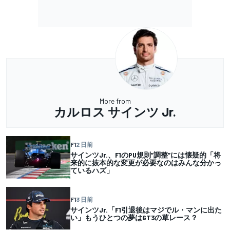
More from
カルロス サインツ Jr.
F1
2 日前
サインツJr.、F1のPU規則”調整”には懐疑的「将
来的に抜本的な変更が必要なのはみんな分かっ
ているハズ」
F1
3 日前
サインツJr.「F1引退後はマジでル・マンに出た
い」もうひとつの夢はGT3の草レース？