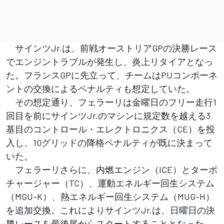
サインツJr.は、前戦オーストリアGPの決勝レース
でエンジントラブルが発生し、炎上リタイアとなっ
た。フランスGPに先立って、チームはPUコンポーネ
ントの交換によるペナルティも想定していた。
その想定通り、フェラーリは金曜日のフリー走行1
回目を前にサインツJr.のマシンに規定数を越える3
基目のコントロール・エレクトロニクス（CE）を投
入し、10グリッドの降格ペナルティが既に決まって
いた。
フェラーリさらに、内燃エンジン（ICE）とターボ
チャージャー（TC）、運動エネルギー回生システム
（MGU-K）、熱エネルギー回生システム（MUG-H）
を追加交換。これによりサインツJr.は、日曜日の決
勝レースを最後尾からスタートすることとなった。