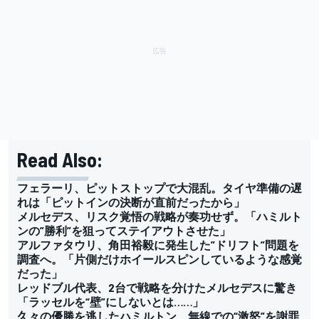
Read Also:
フェラーリ、ピットストップで大混乱。タイヤ準備の遅
れは「ピットインの決断が直前だったから」
メルセデス、リスク覚悟の戦略が奏功せず。「ハミルト
ンの”勝利”を狙ってステイアウトさせた」
アルファタウリ、角田裕毅に発生した”ドリフト”問題を
調査へ。「片側だけホイールスピンしているような感覚
だった」
レッドブル代表、2台で戦略を分けたメルセデスに驚き
「ラッセルを“壁”にしないとは……」
久々の優勝を逃したハミルトン、無線での“激怒”を謝罪