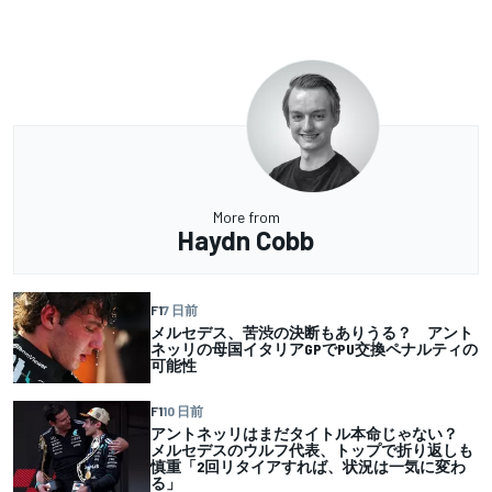
More from
Haydn Cobb
F1
7 日前
メルセデス、苦渋の決断もありうる？ アント
ネッリの母国イタリアGPでPU交換ペナルティの
可能性
F1
10 日前
アントネッリはまだタイトル本命じゃない？
メルセデスのウルフ代表、トップで折り返しも
慎重「2回リタイアすれば、状況は一気に変わ
る」