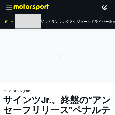
F1
HOME
ニュース
リザルト
ランキング
スケジュール
ドライバー
角田
F1
オランダGP
サインツJr.、終盤の“アン
セーフリリース”ペナルテ