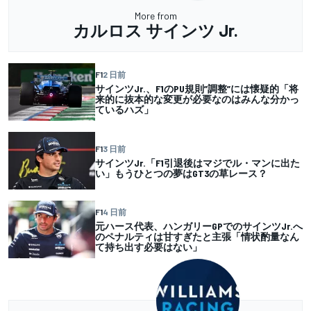
More from
カルロス サインツ Jr.
F1
2 日前
サインツJr.、F1のPU規則”調整”には懐疑的「将
来的に抜本的な変更が必要なのはみんな分かっ
ているハズ」
F1
3 日前
サインツJr.「F1引退後はマジでル・マンに出た
い」もうひとつの夢はGT3の草レース？
F1
4 日前
元ハース代表、ハンガリーGPでのサインツJr.へ
のペナルティは甘すぎたと主張「情状酌量なん
て持ち出す必要はない」