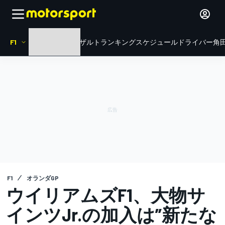
F1
HOME
ニュース
リザルト
ランキング
スケジュール
ドライバー
角田
F1
オランダGP
ウイリアムズF1、大物サ
インツJr.の加入は”新たな