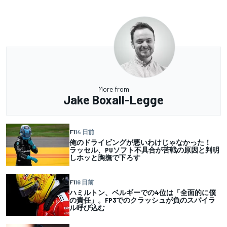
More from
Jake Boxall-Legge
F1
14 日前
俺のドライビングが悪いわけじゃなかった！
ラッセル、PUソフト不具合が苦戦の原因と判明
しホッと胸撫で下ろす
F1
16 日前
ハミルトン、ベルギーでの4位は「全面的に僕
の責任」。FP3でのクラッシュが負のスパイラ
ル呼び込む