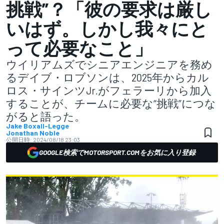
挑戦”？「彼の要求は厳し
いはず。しかし我々にと
って必要なこと」
ウイリアムズでシニアエンジニアを務め
るデイブ・ロブソンは、2025年からカル
ロス・サインツJr.がフェラーリから加入
することが、チームに必要な“挑戦”につな
がると語った。
Jake Boxall-Legge
Jonathan Noble
公開日時:
2024/08/18 23:03
GOOGLE検索でMOTORSPORT.COMをお気に入り登録