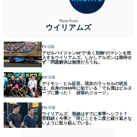
More from
ウイリアムズ
F1
1 日前
アゼルバイジャンGPで”全く別物”のマシンを投
入するウイリアムズ。しかしアルボンは期待せ
ず「問題解決は無理だろうね」
F1
3 日前
デイモン・ヒル証言。現在のラッセルの状況
は、自身の1996年に似ている「でも僕はビルヌ
ーブに勝った！ 頑張れジョージ」
F1
5 日前
ウイリアムズ、視線はすでに来季へシフト？
苦戦続く今季と「同じことを二度と繰り返さな
いように取り組んでいる」