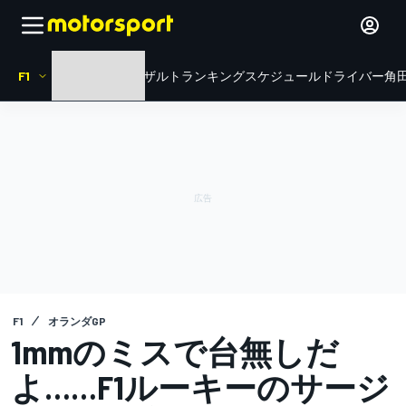
F1
HOME
ニュース
リザルト
ランキング
スケジュール
ドライバー
角田
F1
オランダGP
1mmのミスで台無しだ
よ……F1ルーキーのサージ