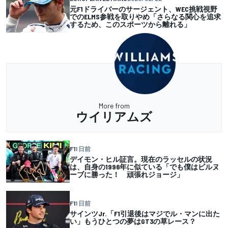
元F1ドライバーのサージェント、WEC挑戦視野
でのELMS参戦を取りやめ「さらなる関心を追求
するため、このスポーツから離れる」
More from
ウイリアムズ
F1
1 日前
デイモン・ヒル証言。現在のラッセルの状況
は、自身の1996年に似ている「でも僕はビルヌ
ーブに勝った！ 頑張れジョージ」
F1
1 日前
サインツJr.「F1引退後はマジでル・マンに出た
い」もうひとつの夢はGT3の草レース？