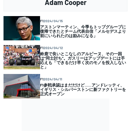
Adam Cooper
F1
2024/04/15
アストンマーティン、今季もトップグループに
復帰できたとチーム代表自信「メルセデスより
前にいられたのは励みになる」
F1
2024/04/12
鈴鹿で良いとこなしのアルピーヌ、その一因
は“同士討ち”。ガスリーはアップデートには手
応えも「できるだけ早く次のモノを投入しない
と」
F1
2024/04/11
F1参戦承認はまだだけど……アンドレッティ、
イギリス・シルバーストンに新ファクトリーを
正式オープン