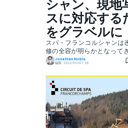
シャン、現地
スに対応する
スーパーフォーミュラ
をグラベルに
スパ・フランコルシャンは
修の全容が明らかとなって
Jonathan Noble
編集:
2022/01/03 7:26
スーパーGT