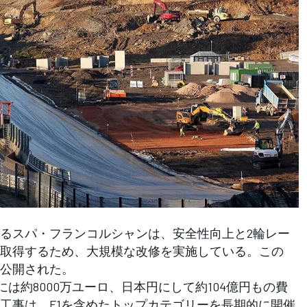
るスパ・フランコルシャンは、安全性向上と2輪レー
取得するため、大規模な改修を実施している。この
公開された。
には約8000万ユーロ、日本円にして約104億円もの費
工事は、F1を含めたトップカテゴリーを長期的に開催