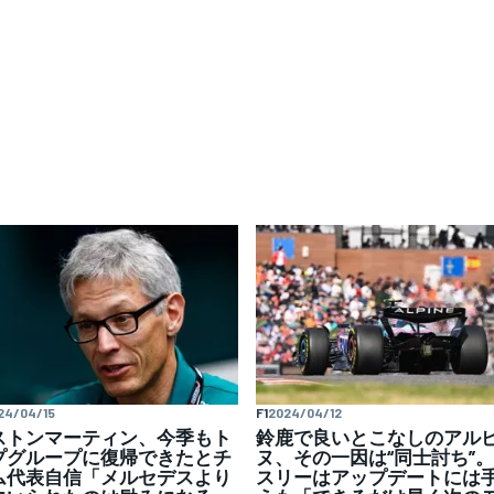
24/04/15
F1
2024/04/12
ストンマーティン、今季もト
鈴鹿で良いとこなしのアル
プグループに復帰できたとチ
ヌ、その一因は“同士討ち”
ム代表自信「メルセデスより
スリーはアップデートには