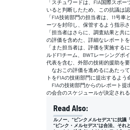
「スチュワードは、FIA国際スポー
いると判断したため、この抗議は認
「FIA技術部門の担当者は、11号
ーツを封印し、保管するよう指示さ
「担当者はさらに、調査結果と共に
の評価を含めた、詳細なレポートを
「また担当者は、評価を実施するに
ルドF1チーム、BWTレーシングポイ
代表を含む、外部の技術的援助を要
なおこの評価を進めるにあたって、
トをFIAの技術部門に提出するよ
FIAの技術部門からのレポート提
の会合のスケジュールが決定される
Read Also:
ルノー、”ピンクメルセデス”に抗議
“ピンク・メルセデス”は合法、それ
すべてのカテゴリー