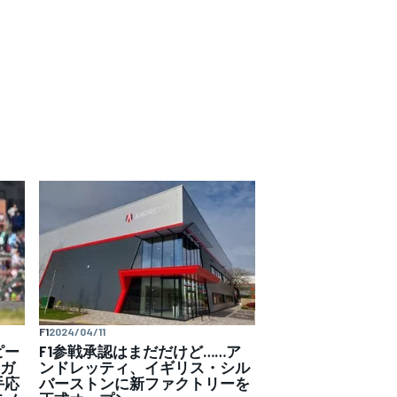
F1
2024/04/11
ピー
F1参戦承認はまだだけど……ア
。ガ
ンドレッティ、イギリス・シル
手応
バーストンに新ファクトリーを