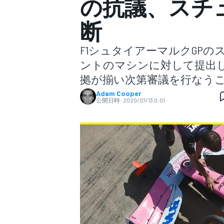
の抗議、スチ
断
スーパーフォーミュラ
F1シュタイアーマルクGP
ントのマシンに対して提出し
拠が揃い次第審議を行なう
Adam Cooper
公開日時:
2020/07/13 0:01
スーパーGT