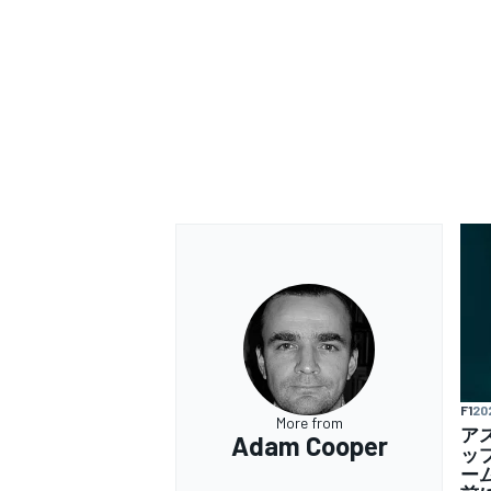
F1
20
More from
ア
Adam Cooper
ッ
ー