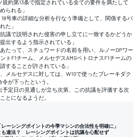
ツ規約第13条で指定されている全ての要件を満たして
められる」
車と18号車の詳細な分析を行なう準備として、関係するパ
れた」
抗議で説明された侵害の申し立てに一致するかどうか
提出するよう指示されている」
あたって、スチュワードの名前を用い、ルノーDPワー
ントF1チーム、メルセデスAMGペトロナスF1チームの
請することが許されている」
メルセデスに対しては、W10で使ったブレーキダク
う命令が下ったという。
出予定日の見通しが立ち次第、この抗議を評価する次
ことになるようだ。
「レーシングポイントの今季マシンの合法性を明確に」
とも違法？ レーシングポイントは抗議を心配せず