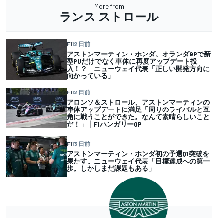
More from
ランス ストロール
F1
12 日前
アストンマーティン・ホンダ、オランダGPで新
型PUだけでなく車体に再度アップデート投
入！？ ニューウェイ代表「正しい開発方向に
向かっている」
F1
12 日前
アロンソ＆ストロール、アストンマーティンの
車体アップデートに満足「周りのライバルと互
角に戦うことができた。なんて素晴らしいこと
だ！」｜F1ハンガリーGP
F1
13 日前
アストンマーティン・ホンダ初の予選Q1突破を
果たす。ニューウェイ代表「目標達成への第一
歩。しかしまだ課題もある」