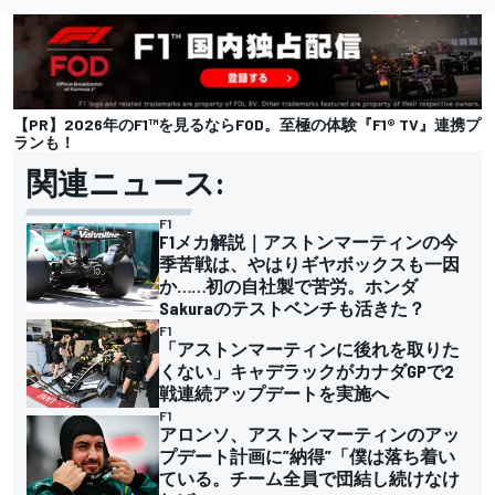
【PR】2026年のF1™を見るならFOD。至極の体験『F1® TV』連携プ
ランも！
関連ニュース:
F1
F1メカ解説｜アストンマーティンの今
季苦戦は、やはりギヤボックスも一因
か……初の自社製で苦労。ホンダ
Sakuraのテストベンチも活きた？
F1
「アストンマーティンに後れを取りた
くない」キャデラックがカナダGPで2
戦連続アップデートを実施へ
F1
アロンソ、アストンマーティンのアッ
プデート計画に”納得”「僕は落ち着い
ている。チーム全員で団結し続けなけ