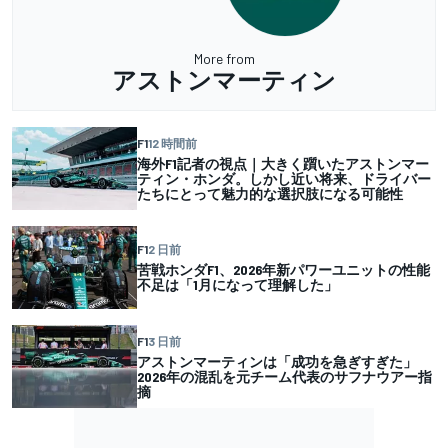
More from
アストンマーティン
F1
12 時間前
海外F1記者の視点｜大きく躓いたアストンマー
ティン・ホンダ。しかし近い将来、ドライバー
たちにとって魅力的な選択肢になる可能性
F1
2 日前
苦戦ホンダF1、2026年新パワーユニットの性能
不足は「1月になって理解した」
F1
3 日前
アストンマーティンは「成功を急ぎすぎた」
2026年の混乱を元チーム代表のサフナウアー指
摘