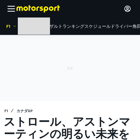
F1
HOME
ニュース
リザルト
ランキング
スケジュール
ドライバー
角田
F1
カナダGP
ストロール、アストンマ
ーティンの明るい未来を