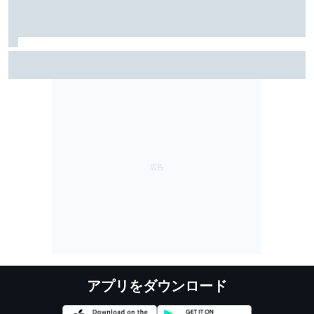
FIA、2026年新レギュレーションに、ドライバーから批
判が集まるのは分かっていたと明かす……しかし「今年
のレースは面白い」と主張
アプリをダウンロード