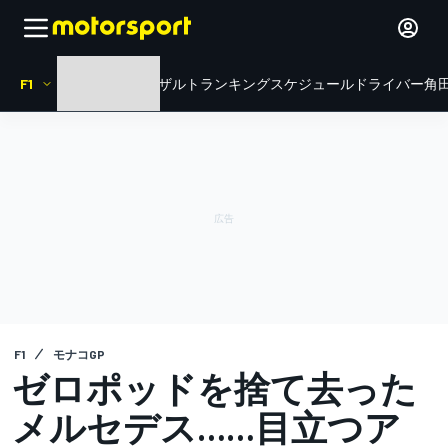
F1
HOME
ニュース
リザルト
ランキング
スケジュール
ドライバー
角田
F1
モナコGP
ゼロポッドを捨て去った
メルセデス……目立つア