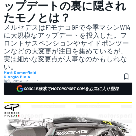
ップデートの裏に隠され
たモノとは？
メルセデスはF1モナコGPで今季マシンW14
に大規模なアップデートを投入した。フ
ロントサスペンションやサイドポンツー
ンなどの大変更が注目を集めているが、
実は細かな変更点が大事なのかもしれな
い。
Matt Somerfield
Giorgio Piola
編集:
2023/06/15 10:35
GOOGLE検索でMOTORSPORT.COMをお気に入り登録