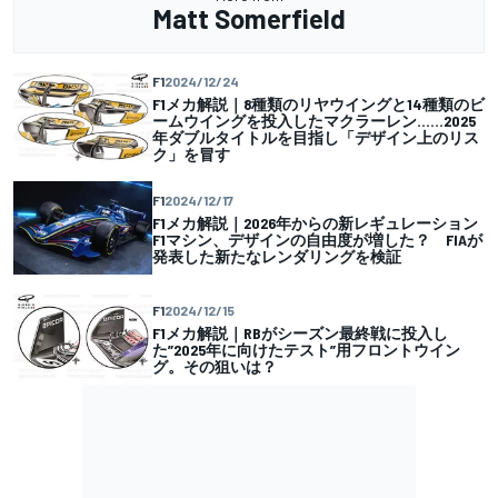
Matt Somerfield
F1
2024/12/24
F1メカ解説｜8種類のリヤウイングと14種類のビ
ームウイングを投入したマクラーレン……2025
年ダブルタイトルを目指し「デザイン上のリス
ク」を冒す
F1
2024/12/17
F1メカ解説｜2026年からの新レギュレーション
F1マシン、デザインの自由度が増した？ FIAが
発表した新たなレンダリングを検証
F1
2024/12/15
F1メカ解説｜RBがシーズン最終戦に投入し
た”2025年に向けたテスト”用フロントウイン
グ。その狙いは？