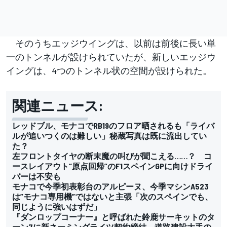
そのうちエッジウイングは、以前は前後に長い単
一のトンネルが設けられていたが、新しいエッジウ
イングは、4つのトンネル状の空間が設けられた。
関連ニュース:
レッドブル、モナコでRB19のフロア晒されるも「ライバ
ルが追いつくのは難しい」秘蔵写真は既に流出してい
た？
左フロントタイヤの断末魔の叫びが聞こえる……？ コ
ースレイアウト“原点回帰”のF1スペインGPに向けドライ
バーは不安も
モナコで今季初表彰台のアルピーヌ、今季マシンA523
は”モナコ専用機”ではないと主張「次のスペインでも、
同じように強いはずだ」
『ダンロップコーナー』と呼ばれた鈴鹿サーキットのタ
ーン7に新ネーミングライツ契約締結。道路建設大手の