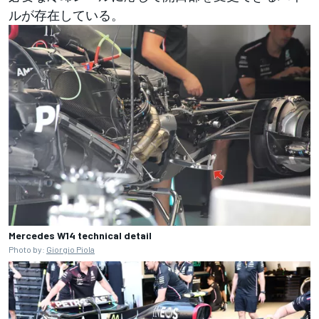
ルが存在している。
Mercedes W14 technical detail
Photo by:
Giorgio Piola