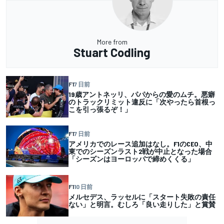
More from
Stuart Codling
F1
7 日前
19歳アントネッリ、パパからの愛のムチ。悪癖
のトラックリミット違反に「次やったら首根っ
こを引っ張るぞ！」
F1
7 日前
アメリカでのレース追加はなし。F1のCEO、中
東でのシーズンラスト2戦が中止となった場合
「シーズンはヨーロッパで締めくくる」
F1
10 日前
メルセデス、ラッセルに「スタート失敗の責任
ない」と明言。むしろ「良い走りした」と賞賛