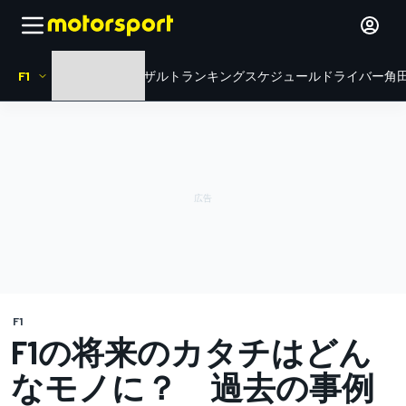
F1
HOME
ニュース
リザルト
ランキング
スケジュール
ドライバー
角田
F1
F1の将来のカタチはどん
なモノに？ 過去の事例