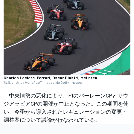
Charles Leclerc, Ferrari, Oscar Piastri, McLaren
写真：: Andy Hone/ LAT Images via Getty Images
中東情勢の悪化により、F1のバーレーンGPとサウ
ジアラビアGPの開催が中止となった。この期間を使
い、今季から導入されたレギュレーションの変更・
調整案について議論が行なわれている。