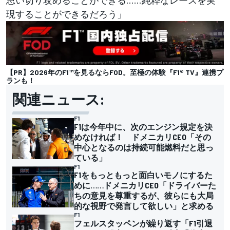
現することができるだろう」
【PR】2026年のF1™︎を見るならFOD。至極の体験『F1® TV』連携プ
ランも！
関連ニュース:
F1
F1は今年中に、次のエンジン規定を決
めなければ！ ドメニカリCEO「その
中心となるのは持続可能燃料だと思っ
ている」
F1
F1をもっともっと面白いモノにするた
めに……ドメニカリCEO「ドライバーた
ちの意見を尊重するが、彼らにも大局
的な視野で発言して欲しい」と求める
F1
フェルスタッペンが繰り返す「F1引退