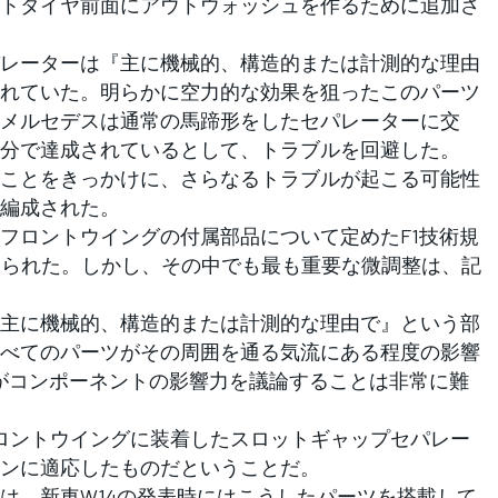
トタイヤ前面にアウトウォッシュを作るために追加さ
レーターは『主に機械的、構造的または計測的な理由
れていた。明らかに空力的な効果を狙ったこのパーツ
メルセデスは通常の馬蹄形をしたセパレーターに交
分で達成されているとして、トラブルを回避した。
ことをきっかけに、さらなるトラブルが起こる可能性
編成された。
ロントウイングの付属部品について定めたF1技術規
加えられた。しかし、その中でも最も重要な微調整は、記
主に機械的、構造的または計測的な理由で』という部
べてのパーツがその周囲を通る気流にある程度の影響
Aがコンポーネントの影響力を議論することは非常に難
フロントウイングに装着したスロットギャップセパレー
ンに適応したものだということだ。
、新車W14の発表時にはこうしたパーツを搭載して