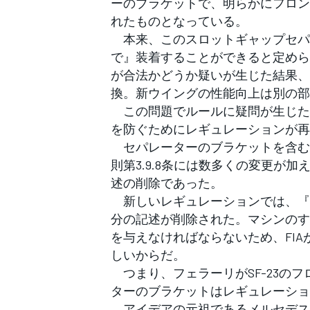
ーのブラケットで、明らかにフロン
れたものとなっている。
本来、このスロットギャップセパ
で』装着することができると定めら
が合法かどうか疑いが生じた結果、
換。新ウイングの性能向上は別の部
この問題でルールに疑問が生じた
を防ぐためにレギュレーションが再
セパレーターのブラケットを含むフ
則第3.9.8条には数多くの変更が
述の削除であった。
新しいレギュレーションでは、『
分の記述が削除された。マシンのす
を与えなければならないため、FI
しいからだ。
つまり、フェラーリがSF-23の
ターのブラケットはレギュレーショ
アイデアの元祖であるメルセデスは