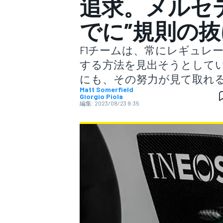
追求。メルセ
でに”規則の抜
スーパーフォーミュラ
F1チームは、常にレギュレ
する方法を見出そうとして
にも、その努力が見て取れ
Matt Somerfield
Giorgio Piola
編集:
2023/08/23 9:35
スーパーGT