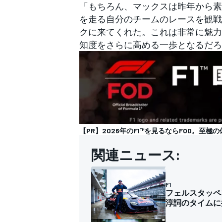
「もちろん、マックスは昨年から素
を走る自分のチームのレースを観戦
クに来てくれた。これは非常に魅力
知度をさらに高める一歩となるだろ
【PR】2026年のF1™︎を見るならFOD。至極
関連ニュース:
F1
フェルスタッペ
淳詞のタイムに