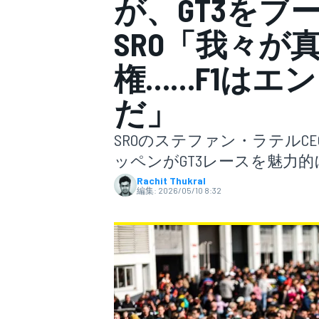
が、GT3をブ
SRO「我々が
スーパーフォーミュラ
権……F1はエ
だ」
SROのステファン・ラテル
ッペンがGT3レースを魅力
Rachit Thukral
編集:
2026/05/10 8:32
スーパーGT