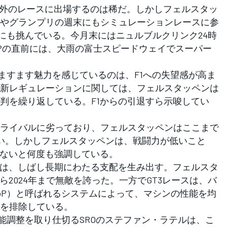
以外のレースに出場するのは稀だ。しかしフェルスタッ
やグランプリの週末にもシミュレーションレースに参
スにも挑んでいる。今月末にはニュルブルクリンク24時
Pの直前には、大雨の富士スピードウェイでスーパー
ますます魅力を感じているのは、F1への失望感が高ま
1の新レギュレーションに関しては、フェルスタッペンは
判を繰り返している。F1からの引退すら示唆してい
ライバルに劣っており、フェルスタッペンはここまで
い。しかしフェルスタッペンは、戦闘力が低いこと
はないと何度も強調している。
は、しばし長期にわたる支配を生み出す。フェルスタ
ら2024年まで無敵を誇った。一方でGT3レースは、バ
oP）と呼ばれるシステムによって、マシンの性能を均
を排除している。
能調整を取り仕切るSROのステファン・ラテルは、こ