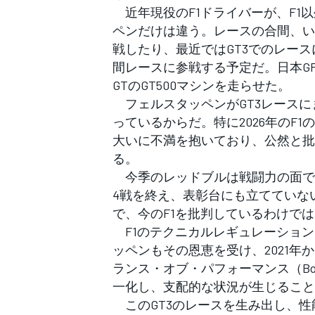
フォーミュラE
近年現役のF1ドライバーが、F1
ペンだけは違う。レースの合間、い
戦したり、最近ではGT3でのレー
間レースに参戦する予定だ。日本G
GTのGT500マシンを走らせた。
フェルスタッペンがGT3レースに
っているからだ。特に2026年のF
大いに不満を抱いており、公然と批
る。
今季のレッドブルは戦闘力の面で
4戦を終え、表彰台にも立てていな
で、今のF1を批判しているわけで
F1のテクニカルレギュレーション
ッペンもその恩恵を受け、2021年か
ランス・オブ・パフォーマンス（B
一化し、支配的な状況が生じること
このGT3のレースを生み出し、性