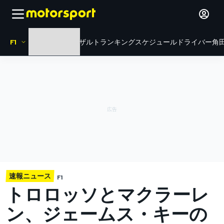
F1
HOME
ニュース
リザルト
ランキング
スケジュール
ドライバー
角田
速報ニュース
F1
トロロッソとマクラーレ
ン、ジェームス・キーの