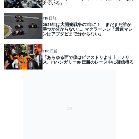
えている」
F1
5 日前
2026年は大開発戦争の1年に！ まだまだ誰が
勝つか分からない……マクラーレン「最速マシ
ンはアブダビまで分からない」
F1
10 日前
「あらゆる面で僕はピアストリより上」ノリ
ス、F1ハンガリーGP圧勝のレース中に確信得る