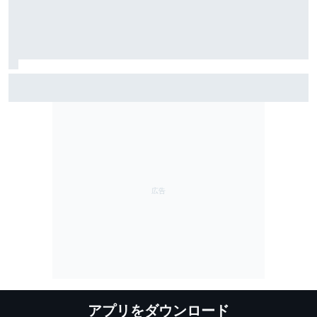
TEAM IMPUL、SF富士で復活のポールポジション＆2位表
彰台。星野一樹監督「オサリバンのスピードとチーム
のポテンシャルを証明できた」
アプリをダウンロード