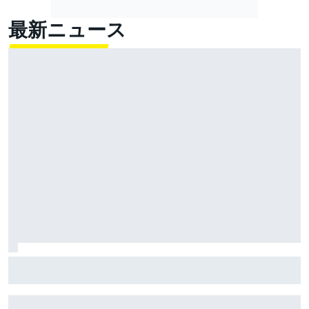
最新ニュース
超高速！ レコード1秒更新の超ラップでベッツェッキ
最速。小椋藍5番手｜MotoGPイギリスGP プラクティス