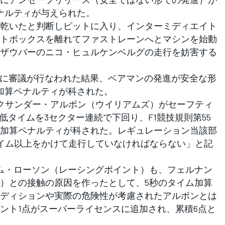
ナルティが与えられた。
乾いたと判断しピットに入り、インターミディエイト
トボックスを離れてファストレーンへとマシンを始動
ザウバーのニコ・ヒュルケンベルグの走行を妨害する
に審議が行なわれた結果、ベアマンの発進が安全な形
加算ペナルティが科された。
クサンダー・アルボン（ウイリアムズ）がセーフティ
低タイムを3セクター連続で下回り、F1競技規則第55
ム加算ペナルティが科された。レギュレーション当該部
低タイム以上をかけて走行していなければならない」と記
ム・ローソン（レーシングポイント）も、フェルナン
）との接触の原因を作ったとして、5秒のタイム加算
ディションや実際の危険性が考慮されたアルボンとは
ント1点がスーパーライセンスに追加され、累積6点と