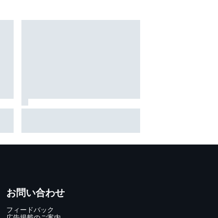
活のポ
ジャック・ミラー、ヤマハと
。
WSBK移籍を交渉中と認める
のス
「向こうで何ができるか楽し
ャル
み」発表は今後数週間以内？
お問い合わせ
フィードバック
広告掲載のご案内