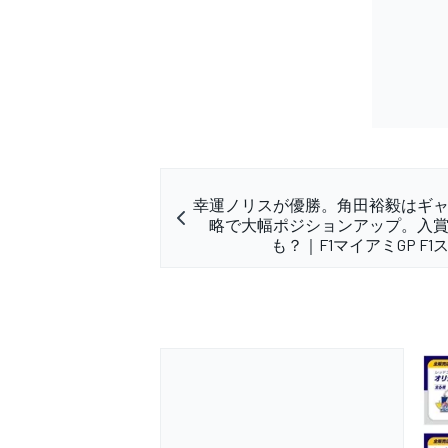
幸運ノリスが優勝。角田裕毅はギ
略で大幅ポジションアップ。入
も？｜F1マイアミGP F