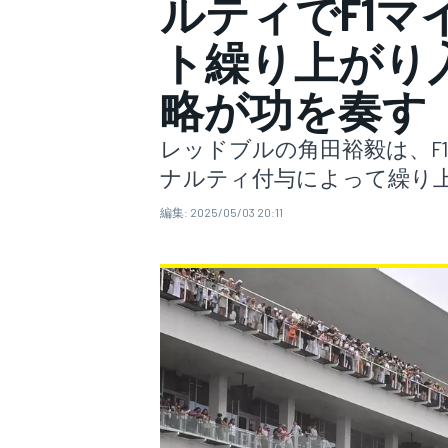
ルティでF1マ
ト繰り上がり
スーパーフォーミュラ
略が功を奏す
レッドブルの角田裕毅は、F1
ナルティ付与によって繰り
編集:
2025/05/03 20:11
スーパーGT