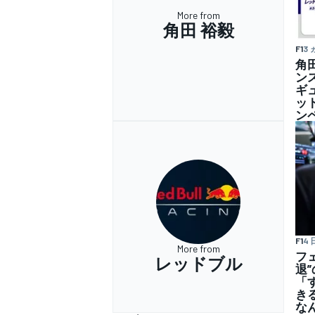
More from
角田 裕毅
F1
3
角
ン
ギ
ッ
ン
F1
4 
More from
フ
レッドブル
退
「
き
な