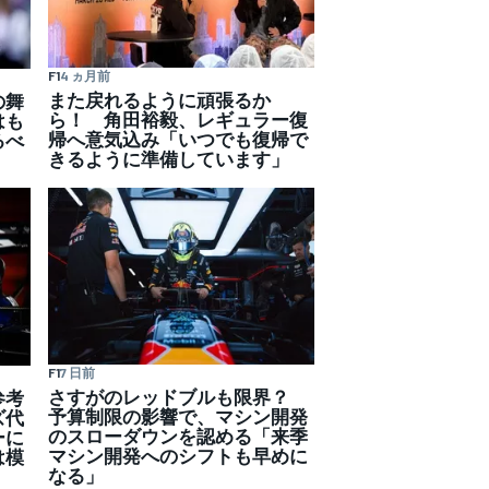
F1
4 ヵ月前
また戻れるように頑張るか
の舞
ら！ 角田裕毅、レギュラー復
はも
帰へ意気込み「いつでも復帰で
るべ
きるように準備しています」
F1
7 日前
さすがのレッドブルも限界？
参考
予算制限の影響で、マシン開発
ズ代
のスローダウンを認める「来季
ーに
マシン開発へのシフトも早めに
は模
なる」