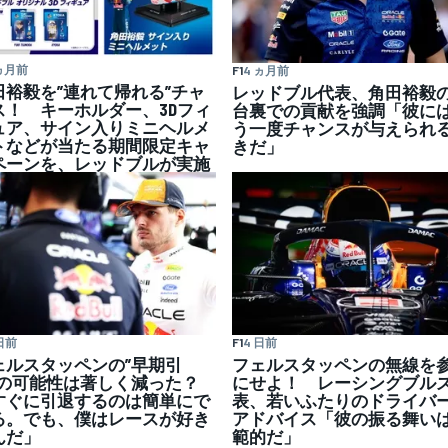
 ヵ月前
F1
4 ヵ月前
田裕毅を”連れて帰れる”チャ
レッドブル代表、角田裕毅
ス！ キーホルダー、3Dフィ
台裏での貢献を強調「彼に
ュア、サイン入りミニヘルメ
う一度チャンスが与えられ
トなどが当たる期間限定キャ
きだ」
ペーンを、レッドブルが実施
日前
F1
4 日前
ェルスタッペンの”早期引
フェルスタッペンの無線を
”の可能性は著しく減った？
にせよ！ レーシングブル
すぐに引退するのは簡単にで
表、若いふたりのドライバ
る。でも、僕はレースが好き
アドバイス「彼の振る舞い
んだ」
範的だ」