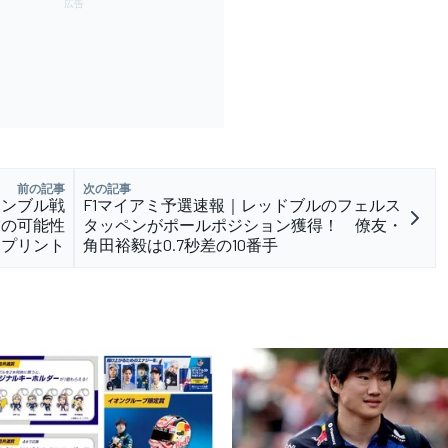
前の記事
次の記事
ャンブル戦
F1マイアミ予選速報｜レッドブルのフェルス
賞の可能性
タッペンがポールポジション獲得！ 僚友・
1スプリント
角田裕毅は0.7秒差の10番手