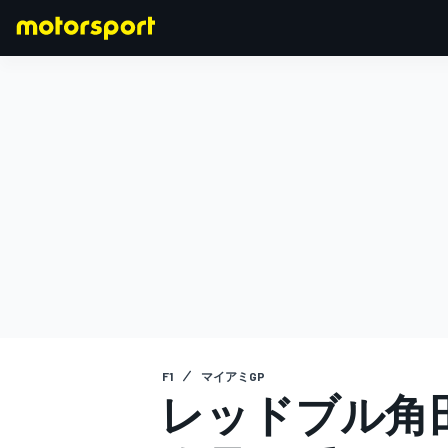
F1
MOTOGP
F1
マイアミGP
レッドブル角