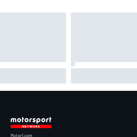
TEAM IMPUL、SF富士で復
レックス・マルケス、後半戦
ールポジション＆2位表彰台
初のセッションで最速。小椋
星野一樹監督「オサリバン
7番手｜MotoGPイギリスFP1
ピードとチームのポテンシ
を証明できた」
Motor1.com