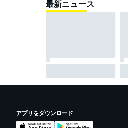
最新ニュース
MotoGP、シルバーストンと契約
ア
延長。イギリスGP開催を少なく
最
とも2028年まで継続へ
藍は
アプリをダウンロード