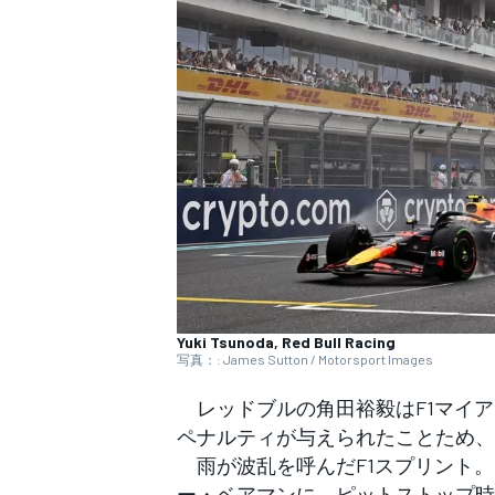
WEC
Yuki Tsunoda, Red Bull Racing
写真：: James Sutton / Motorsport Images
レッドブルの角田裕毅はF1マイア
ペナルティが与えられたことため、
雨が波乱を呼んだF1スプリント。
ー・ベアマンに、ピットストップ時