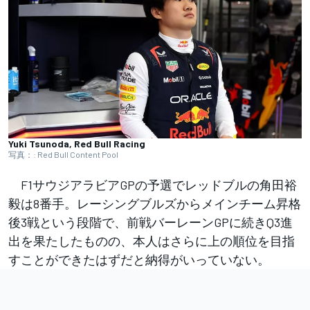
Yuki Tsunoda, Red Bull Racing
写真：: Red Bull Content Pool
F1サウジアラビアGPの予選でレッドブルの角田裕
毅は8番手。レーシングブルズからメインチーム昇格
後3戦という段階で、前戦バーレーンGPに続きQ3進
出を果たしたものの、本人はさらに上の順位を目指
すことができたはずだと納得がいっていない。