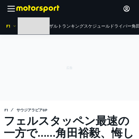
F1
HOME
ニュース
リザルト
ランキング
スケジュール
ドライバー
角田
F1
サウジアラビアGP
フェルスタッペン最速の
一方で……角田裕毅、悔し