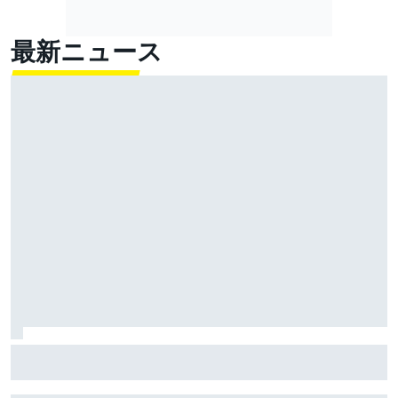
最新ニュース
好調の小椋藍、リヤタイヤの消耗に苦しむもスプリン
ト2位！ ホルヘ・マルティンが逃げ切り勝利｜MotoGP
イギリスGPスプリント