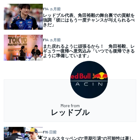
F1
4 ヵ月前
レッドブル代表、角田裕毅の舞台裏での貢献を
強調「彼にはもう一度チャンスが与えられるべ
きだ」
F1
4 ヵ月前
また戻れるように頑張るから！ 角田裕毅、レ
ギュラー復帰へ意気込み「いつでも復帰できる
ように準備しています」
More from
レッドブル
F1
5 日前
フェルスタッペンの”早期引退”の可能性は著し