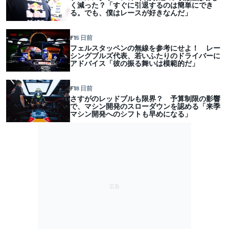
く減った？「すぐに引退するのは簡単にでき
る。でも、僕はレースが好きなんだ」
F1
5 日前
フェルスタッペンの無線を参考にせよ！ レー
シングブルズ代表、若いふたりのドライバーに
アドバイス「彼の振る舞いは模範的だ」
F1
8 日前
さすがのレッドブルも限界？ 予算制限の影響
で、マシン開発のスローダウンを認める「来季
マシン開発へのシフトも早めになる」