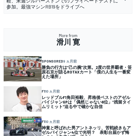
毅、来週シルバーストンでのプライベートテストに
参加。最強マシンRB19をドライブへ
More from
滑川 寛
SPONSORED
9 ヵ月前
勝負の行方は“己の腕”次第。2度の世界覇者・笹
原右京が語るROTAXカート「僕の人生を一番変
えた場所」
F1
10 ヵ月前
レッドブルF1角田裕毅、昇格後ベストのアゼル
バイジャンGPは「偶然じゃない6位」“残留タイ
ムリミット”迫る中で確かな自信
F1
10 ヵ月前
神童と呼ばれた男アントネッリ、苦戦続きもア
ゼルバイジャン4位で光明？ 表彰台届かず悔