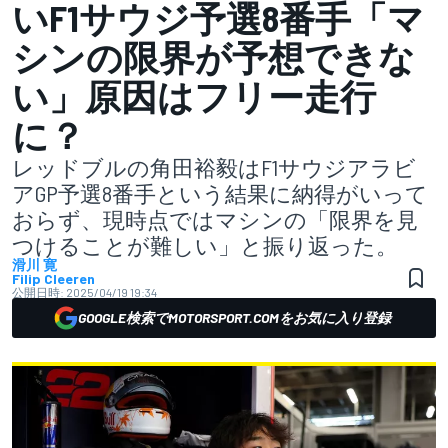
いF1サウジ予選8番手「マ
シンの限界が予想できな
い」原因はフリー走行
に？
レッドブルの角田裕毅はF1サウジアラビ
アGP予選8番手という結果に納得がいって
おらず、現時点ではマシンの「限界を見
つけることが難しい」と振り返った。
滑川 寛
Filip Cleeren
公開日時:
2025/04/19 19:34
GOOGLE検索でMOTORSPORT.COMをお気に入り登録