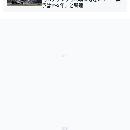
予は1〜2年」と警鐘