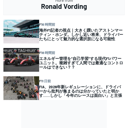
More from
Ronald Vording
F1
6 時間前
海外F1記者の視点｜大きく躓いたアストンマー
ティン・ホンダ。しかし近い将来、ドライバー
たちにとって魅力的な選択肢になる可能性
F1
8 時間前
エネルギー管理を”自己学習”する現代F1パワー
ユニット。複雑すぎて人間では最適なコントロ
ールはできない？？
F1
1 日前
FIA、2026年新レギュレーションに、ドライバ
ーから批判が集まるのは分かっていたと明か
す……しかし「今年のレースは面白い」と主張