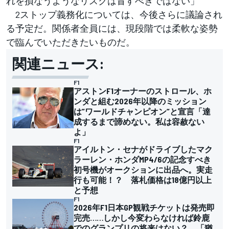
れを損なうようなリスクは冒すべきではない」
2ストップ義務化については、今後さらに議論され
る予定だ。関係者全員には、現段階では柔軟な姿勢
で臨んでいただきたいものだ。
関連ニュース:
F1
アストンF1オーナーのストロール、ホ
ンダと組む2026年以降のミッション
は”ワールドチャンピオン”と宣言「達
成するまで諦めない。私は容赦ない
よ」
F1
アイルトン・セナがドライブしたマク
ラーレン・ホンダMP4/6の記念すべき
初号機がオークションに出品へ。実走
行も可能！？ 落札価格は18億円以上
と予想
F1
2026年F1日本GP観戦チケットは発売即
完売……しかし今変わらなければ鈴鹿
でのグランプリの将来はない？ 「猶