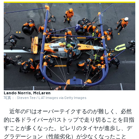
Lando Norris, McLaren
写真：: Steven Tee / LAT Images via Getty Images
近年のF1はオーバーテイクするのが難しく、必然
的に各ドライバーが1ストップで走り切ることを目指
すことが多くなった。ピレリのタイヤが進歩し、デ
グラデーション（性能劣化）が少なくなったこと