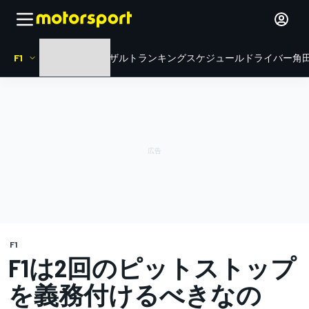
F1
HOME
ニュース
リザルト
ランキング
スケジュール
ドライバー
角田
F1
F1は2回のピットストップ
を義務付けるべきなの