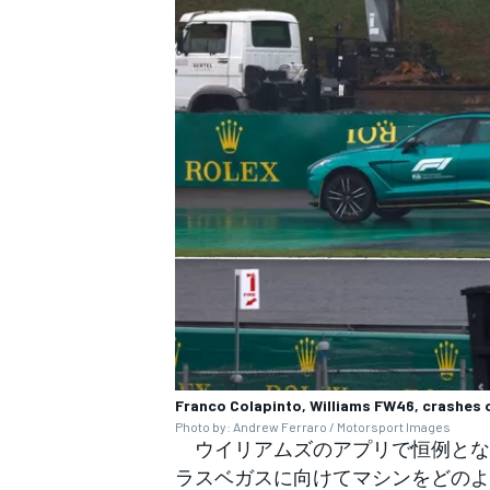
Franco Colapinto, Williams FW46, crashes 
Photo by: Andrew Ferraro / Motorsport Images
ウイリアムズのアプリで恒例とな
ラスベガスに向けてマシンをどのよ
すべてのカテゴリー