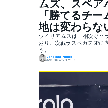
ムズ、スペア
「勝てるチー
スーパーフォーミュラ
地は変わらな
ウイリアムズは、相次ぐク
おり、次戦ラスベガスGPに
う。
Jonathan Noble
編集:
2024/11/08 23:56
スーパーGT