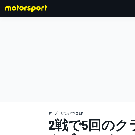
F1
MOTOGP
F1
サンパウロGP
2戦で5回のク