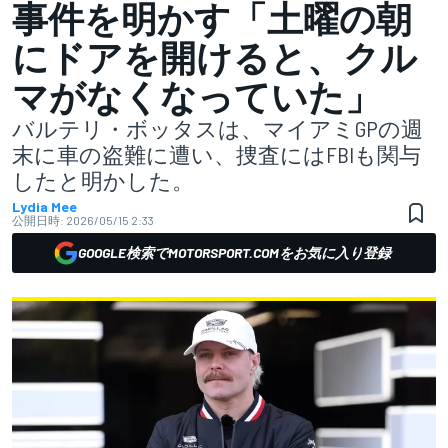
事件を明かす「土曜の朝
にドアを開けると、クル
マがなくなっていた」
バルテリ・ボッタスは、マイアミGPの週
末に車の盗難に遭い、捜査にはFBIも関与
したと明かした。
Lydia Mee
公開日時:
2026/05/15 2:33
GOOGLE検索でMOTORSPORT.COMをお気に入り登録