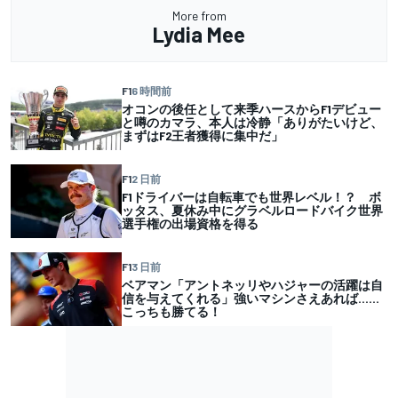
More from
Lydia Mee
F1
6 時間前
オコンの後任として来季ハースからF1デビュー
と噂のカマラ、本人は冷静「ありがたいけど、
まずはF2王者獲得に集中だ」
F1
2 日前
F1ドライバーは自転車でも世界レベル！？ ボ
ッタス、夏休み中にグラベルロードバイク世界
選手権の出場資格を得る
F1
3 日前
ベアマン「アントネッリやハジャーの活躍は自
信を与えてくれる」強いマシンさえあれば……
こっちも勝てる！