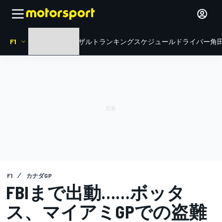
F1
HOME
ニュース
リザルト
ランキング
スケジュール
ドライバー
角田
F1
カナダGP
FBIまで出動……ボッタ
ス、マイアミGPでの盗難