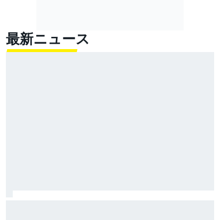
最新ニュース
福住仁嶺が今季2勝目。岩佐2位、フラガ3位｜スーパー
フォーミュラ第8戦SUGO：決勝速報