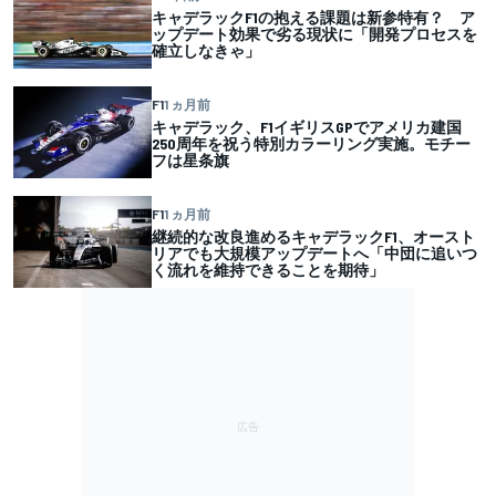
キャデラックF1の抱える課題は新参特有？ ア
ップデート効果で劣る現状に「開発プロセスを
確立しなきゃ」
F1
1 ヵ月前
キャデラック、F1イギリスGPでアメリカ建国
250周年を祝う特別カラーリング実施。モチー
フは星条旗
F1
1 ヵ月前
継続的な改良進めるキャデラックF1、オースト
リアでも大規模アップデートへ「中団に追いつ
く流れを維持できることを期待」