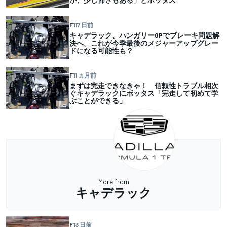
F1
17 日前
キャデラック、ハンガリーGPでブレーキ問題解
決へ。これが今季最後のメジャーアップグレー
ドになる可能性も？
F1
1 ヵ月前
まずは完走できなきゃ！ 信頼性トラブル相次
ぐキャデラックにボッタス「完走して初めて学
ぶことができる」
More from
キャデラック
F1
3 日前