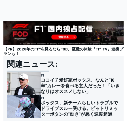
【PR】2026年のF1™を見るならFOD。至極の体験『F1® TV』連携プ
ランも！
関連ニュース:
F1
ココイチ愛好家ボッタス、なんと“10
辛”カレーを食べる玄人だった！「いき
なりはオススメしない」
F1
ボッタス、新チームらしいトラブルで
ドライブスルー受ける。ピットリミッ
ターボタンの“効き”が悪く速度超過