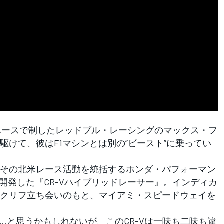
ペースで制したレッドブル・レーシングのマックス・フ
けて、彼はF1マシンとは別の”ビースト”に乗ってい
その北米レース活動を統括するホンダ・パフォーマン
開発した『CR-Vハイブリッドレーサー』。インディカ
クリフ立ち会いのもと、マイアミ・スピードウェイを
……と思うかもしれないが、このCR-Vは一味も二味も違