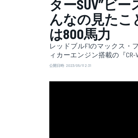
ターSUV”ビ
んなの見たこ
スーパーフォーミュラ
は800馬力
レッドブルF1のマックス・
ィカーエンジン搭載の『CR
公開日時:
2023/05/11 2:31
スーパーGT