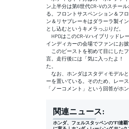
ン上半分は第6世代CR-Vのスチ
る。フロントサスペンション＆フロン
ン＆リヤブレーキはダラーラ製インデ
とし込むというキメラっぷりだ。
HPDはこのCR-Vハイブリッドレ
インディカーの会場でファンにお披
このビーストを初めて目にしたフ
言。走行後には「気に入ったよ！ 
た。
なお、ホンダはスタディモデルとし
ーを置いている。そのため、レース
「ノーコメント」という回答がホン
関連ニュース:
ホンダ、フェルスタッペンの“F1連覇”
に実る｜ホンダ・レーシング サンク