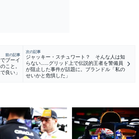
次の記事
前の記事
ジャッキー・スチュワート？ そんな人は知
Pでブーイ
らない……グリッド上で伝説的王者を警備員
通のこと。
が阻止した事件が話題に。ブランドル「私の
れで良い」
せいかと危惧した」