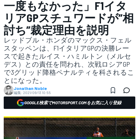
一度もなかった」F1イタ
リアGPスチュワードが”相
討ち”裁定理由を説明
レッドブル・ホンダのマックス・フェル
スタッペンは、F1イタリアGPの決勝レー
スで起きたルイス・ハミルトン（メルセ
デス）との責任を問われ、次戦ロシアGP
で3グリッド降格ペナルティを科されるこ
とになった。
Jonathan Noble
編集:
2021/09/13 10:55
GOOGLE検索でMOTORSPORT.COMをお気に入り登録