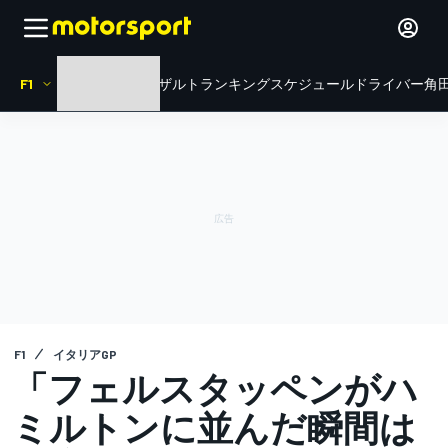
F1
HOME
ニュース
リザルト
ランキング
スケジュール
ドライバー
角田
F1
イタリアGP
「フェルスタッペンがハ
ミルトンに並んだ瞬間は