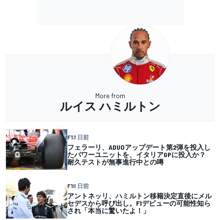
More from
ルイス ハミルトン
F1
3 日前
フェラーリ、ADUOアップデート第2弾を投入し
たパワーユニットを、イタリアGPに投入か？
耐久テストが無事進行中との噂
F1
6 日前
アントネッリ、ハミルトン移籍決定直後にメル
セデスから呼び出し。F1デビューの可能性知ら
され「本当に驚いたよ！」