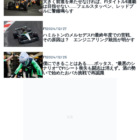
大きく前進を果たせなければ、F1タイトル5連覇
は目指せない……フェルスタッペン、レッドブ
ルに警鐘鳴らす
F1
2024/12/27
ハミルトンのメルセデスF1最終年度での苦戦、
その原因は？ エンジニアリング統括が明かす
F1
2024/12/25
僕にできることはある……ボッタス、“最悪のシ
ナリオ”でF1シート喪失も闘志は消えず。酒の勢
いで始めたおバカ挑戦で再認識