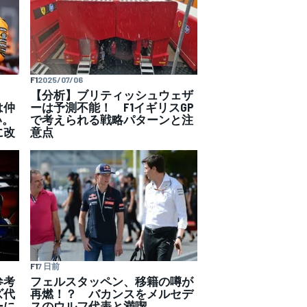
F1
2025/07/06
【分析】ブリティッシュウェザ
は仲
ーは予測不能！ F1イギリスGP
い。
で考えられる戦略パターンと注
に改
意点
F1
7 日前
フェルスタッペン、移籍の噂が
参考
再燃！？ バカンスをメルセデ
ズ代
スのウルフ代表と満喫
ーに