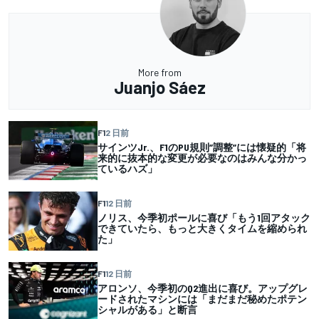
More from
Juanjo Sáez
F1
2 日前
サインツJr.、F1のPU規則”調整”には懐疑的「将
来的に抜本的な変更が必要なのはみんな分かっ
ているハズ」
F1
12 日前
ノリス、今季初ポールに喜び「もう1回アタック
できていたら、もっと大きくタイムを縮められ
た」
F1
12 日前
アロンソ、今季初のQ2進出に喜び。アップグレ
ードされたマシンには「まだまだ秘めたポテン
シャルがある」と断言