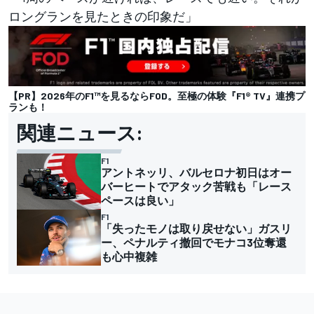
ロングランを見たときの印象だ」
【PR】2026年のF1™を見るならFOD。至極の体験『F1® TV』連携プ
ランも！
関連ニュース:
F1
アントネッリ、バルセロナ初日はオー
バーヒートでアタック苦戦も「レース
ペースは良い」
F1
「失ったモノは取り戻せない」ガスリ
ー、ペナルティ撤回でモナコ3位奪還
も心中複雑