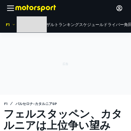
F1
HOME
ニュース
リザルト
ランキング
スケジュール
ドライバー
角田
F1
バルセロナ-カタルニアGP
フェルスタッペン、カタ
ルニアは上位争い望み