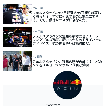
F1
4 日前
フェルスタッペンの”早期引退”の可能性は著し
く減った？「すぐに引退するのは簡単にでき
る。でも、僕はレースが好きなんだ」
F1
4 日前
フェルスタッペンの無線を参考にせよ！ レー
シングブルズ代表、若いふたりのドライバーに
アドバイス「彼の振る舞いは模範的だ」
F1
7 日前
フェルスタッペン、移籍の噂が再燃！？ バカ
ンスをメルセデスのウルフ代表と満喫
More from