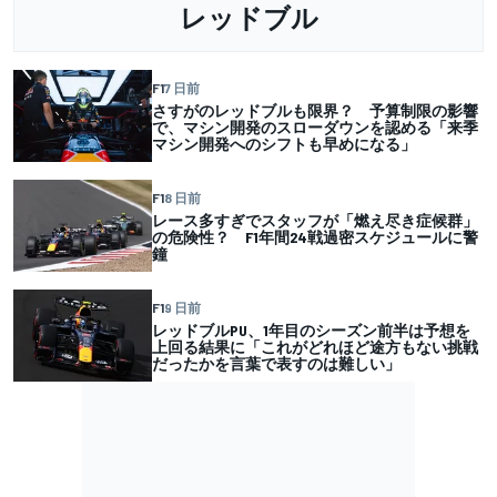
レッドブル
F1
7 日前
さすがのレッドブルも限界？ 予算制限の影響
で、マシン開発のスローダウンを認める「来季
マシン開発へのシフトも早めになる」
F1
8 日前
レース多すぎでスタッフが「燃え尽き症候群」
の危険性？ F1年間24戦過密スケジュールに警
鐘
F1
9 日前
レッドブルPU、1年目のシーズン前半は予想を
上回る結果に「これがどれほど途方もない挑戦
だったかを言葉で表すのは難しい」