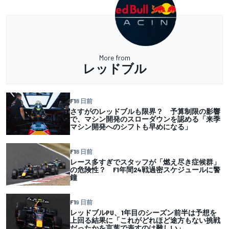
More from
レッドブル
F1
8 日前
さすがのレッドブルも限界？ 予算制限の影響
で、マシン開発のスローダウンを認める「来季
マシン開発へのシフトも早めになる」
F1
8 日前
レース多すぎでスタッフが「燃え尽き症候群」
の危険性？ F1年間24戦過密スケジュールに警
鐘
F1
9 日前
レッドブルPU、1年目のシーズン前半は予想を
上回る結果に「これがどれほど途方もない挑戦
だったかを言葉で表すのは難しい」