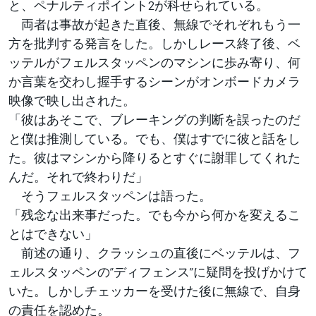
と、ペナルティポイント2が科せられている。
両者は事故が起きた直後、無線でそれぞれもう一
方を批判する発言をした。しかしレース終了後、ベ
ッテルがフェルスタッペンのマシンに歩み寄り、何
か言葉を交わし握手するシーンがオンボードカメラ
映像で映し出された。
「彼はあそこで、ブレーキングの判断を誤ったのだ
と僕は推測している。でも、僕はすでに彼と話をし
た。彼はマシンから降りるとすぐに謝罪してくれた
んだ。それで終わりだ」
そうフェルスタッペンは語った。
「残念な出来事だった。でも今から何かを変えるこ
とはできない」
前述の通り、クラッシュの直後にベッテルは、フ
ェルスタッペンの”ディフェンス”に疑問を投げかけて
いた。しかしチェッカーを受けた後に無線で、自身
の責任を認めた。