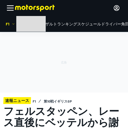
F1
HOME
ニュース
リザルト
ランキング
スケジュール
ドライバー
角田
速報ニュース
F1
第10戦イギリスGP
フェルスタッペン、レー
ス直後にベッテルから謝