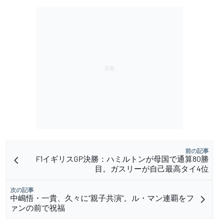
前の記事
F1イギリスGP決勝：ハミルトンが母国で通算80勝
目。ガスリーが自己最高タイ4位
次の記事
中嶋悟・一貴、久々に“親子共演”。ル・マン連覇をフ
ァンの前で祝福