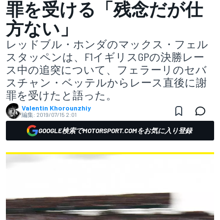
罪を受ける「残念だが仕
方ない」
レッドブル・ホンダのマックス・フェル
スタッペンは、F1イギリスGPの決勝レー
ス中の追突について、フェラーリのセバ
スチャン・ベッテルからレース直後に謝
罪を受けたと語った。
Valentin Khorounzhiy
編集:
2019/07/15 2:01
GOOGLE検索でMOTORSPORT.COMをお気に入り登録