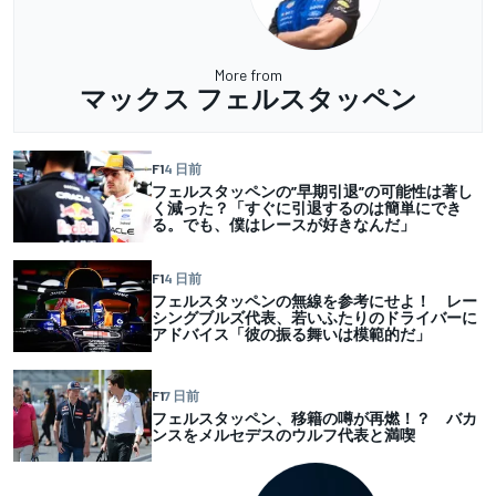
More from
マックス フェルスタッペン
F1
4 日前
フェルスタッペンの”早期引退”の可能性は著し
く減った？「すぐに引退するのは簡単にでき
る。でも、僕はレースが好きなんだ」
F1
4 日前
フェルスタッペンの無線を参考にせよ！ レー
シングブルズ代表、若いふたりのドライバーに
アドバイス「彼の振る舞いは模範的だ」
F1
7 日前
フェルスタッペン、移籍の噂が再燃！？ バカ
ンスをメルセデスのウルフ代表と満喫