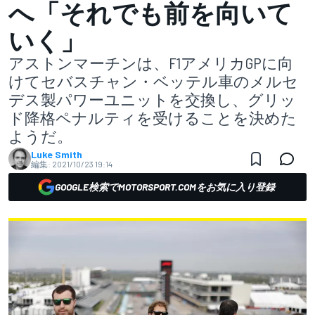
へ「それでも前を向いて
いく」
アストンマーチンは、F1アメリカGPに向
けてセバスチャン・ベッテル車のメルセ
デス製パワーユニットを交換し、グリッ
ド降格ペナルティを受けることを決めた
ようだ。
Luke Smith
編集:
2021/10/23 19:14
GOOGLE検索でMOTORSPORT.COMをお気に入り登録