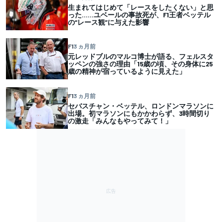
生まれてはじめて「レースをしたくない」と思
った……ユベールの事故死が、F1王者ベッテル
の“レース観”に与えた影響
F1
3 ヵ月前
元レッドブルのマルコ博士が語る、フェルスタ
ッペンの強さの理由「15歳の頃、その身体に25
歳の精神が宿っているように見えた」
F1
3 ヵ月前
セバスチャン・ベッテル、ロンドンマラソンに
出場。初マラソンにもかかわらず、3時間切り
の激走「みんなもやってみて！」