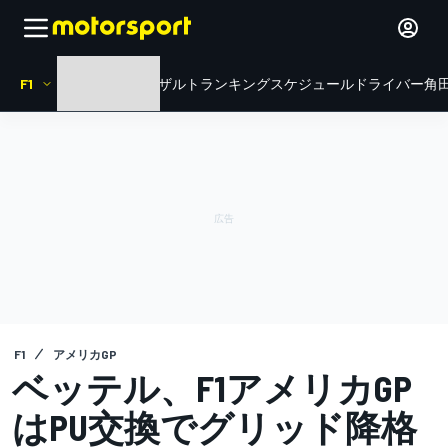
F1
HOME
ニュース
リザルト
ランキング
スケジュール
ドライバー
角田
F1
アメリカGP
ベッテル、F1アメリカGP
はPU交換でグリッド降格