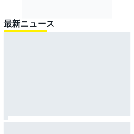
最新ニュース
超高速！ レコード1秒更新の超ラップでベッツェッキ
最速。小椋藍5番手｜MotoGPイギリスGP プラクティス