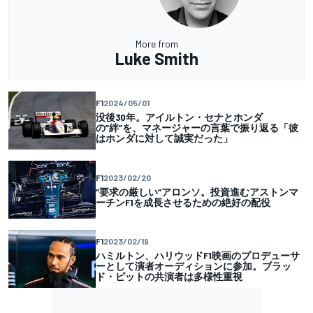
More from
Luke Smith
F1
2024/05/01
没後30年。アイルトン・セナとホンダ
の”絆”を、マネージャーの言葉で振り返る「彼
はホンダに対して誠実だった」
F1
2023/02/20
”要求の厳しい”アロンソ。投資進むアストンマ
ーチンF1を成長させるための絶好の配役
F1
2023/02/19
ハミルトン、ハリウッドF1映画のプロデューサ
ーとして演者オーディションに参加。ブラッ
ド・ピットの共演者は多様性重視