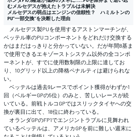
むメルセデスが抱えたトラブルは未解決
メルセデスの弱点はエンジンの信頼性？ ハミルトンの
PU”一部交換”を決断した理由
メルセデス製PUを使用するアストンマーチンが、
ベッテル車のPUコンポーネントをどれだけ交換する
かはまだはっきりと分かっていない。だが年間8基ま
で使用できるエキゾーストシステム以外の全コンポ
ーネントが、すでに使用数制限の上限に達してお
り、10グリッド以上の降格ペナルティは避けられな
い。
ベッテルは過去9レースでポイント獲得がわずか1
回（ベルギーGPの5位）のみと、苦しいレースが続
いている。前戦トルコGPではスリックタイヤへの交
換が裏目に出て、18位に終わっている。
オランダGPのFP1でエンジントラブルに見舞われ
ているベッテルは、アメリカGPを前に難しい週末に
なることは覚悟しているという。