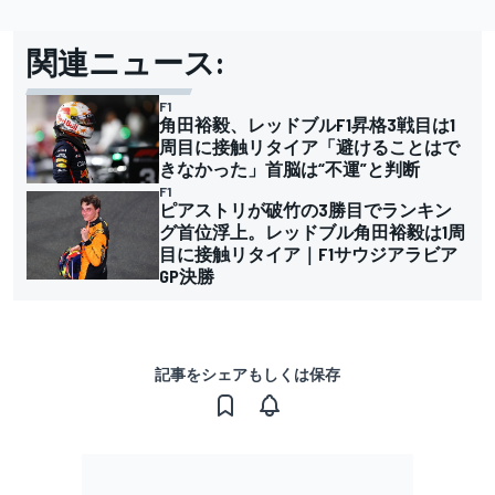
関連ニュース:
F1
角田裕毅、レッドブルF1昇格3戦目は1
周目に接触リタイア「避けることはで
きなかった」首脳は“不運”と判断
F1
ピアストリが破竹の3勝目でランキン
グ首位浮上。レッドブル角田裕毅は1周
目に接触リタイア｜F1サウジアラビア
GP決勝
記事をシェアもしくは保存