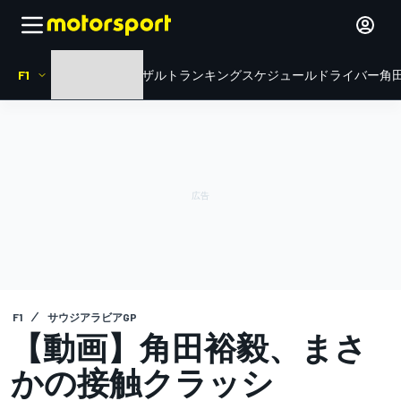
F1
HOME
ニュース
リザルト
ランキング
スケジュール
ドライバー
角田
F1
サウジアラビアGP
【動画】角田裕毅、まさ
かの接触クラッシ