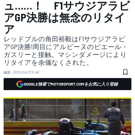
ュ……！ F1サウジアラビ
アGP決勝は無念のリタイ
ア
レッドブルの角田裕毅はF1サウジアラビ
アGP決勝1周目にアルピーヌのピエール・
ガスリーと接触。マシンダメージにより
リタイアを余儀なくされた。
編集:
2025/04/21 5:46
GOOGLE検索でMOTORSPORT.COMをお気に入り登録