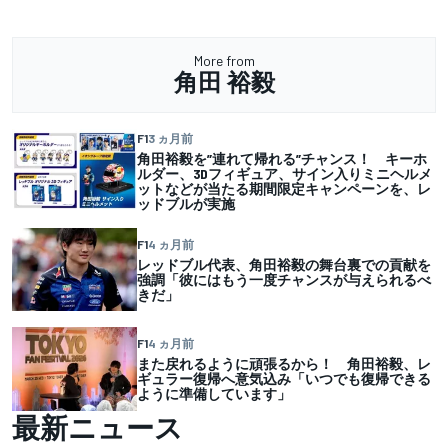
More from
角田 裕毅
F1
3 ヵ月前
角田裕毅を”連れて帰れる”チャンス！ キーホ
ルダー、3Dフィギュア、サイン入りミニヘルメ
ットなどが当たる期間限定キャンペーンを、レ
ッドブルが実施
F1
4 ヵ月前
レッドブル代表、角田裕毅の舞台裏での貢献を
強調「彼にはもう一度チャンスが与えられるべ
きだ」
F1
4 ヵ月前
また戻れるように頑張るから！ 角田裕毅、レ
ギュラー復帰へ意気込み「いつでも復帰できる
ように準備しています」
最新ニュース