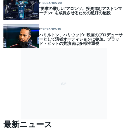
F1
2023/02/20
”要求の厳しい”アロンソ。投資進むアストンマ
ーチンF1を成長させるための絶好の配役
F1
2023/02/19
ハミルトン、ハリウッドF1映画のプロデューサ
ーとして演者オーディションに参加。ブラッ
ド・ピットの共演者は多様性重視
最新ニュース