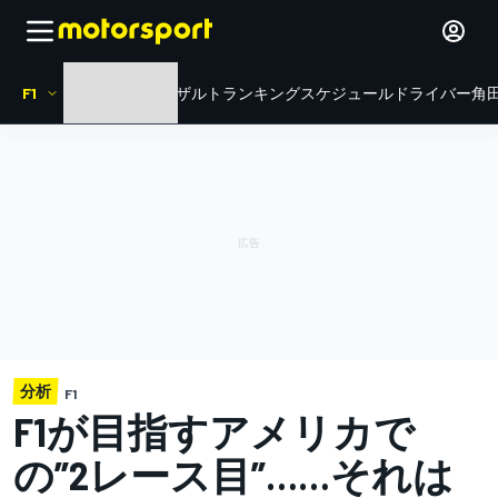
F1
HOME
ニュース
リザルト
ランキング
スケジュール
ドライバー
角田
分析
F1
F1が目指すアメリカで
の”2レース目”……それは