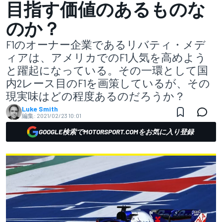
目指す価値のあるものな
のか？
F1のオーナー企業であるリバティ・メデ
ィアは、アメリカでのF1人気を高めよう
と躍起になっている。その一環として国
内2レース目のF1を画策しているが、その
現実味はどの程度あるのだろうか？
Luke Smith
編集:
2021/02/23 10:01
GOOGLE検索でMOTORSPORT.COMをお気に入り登録