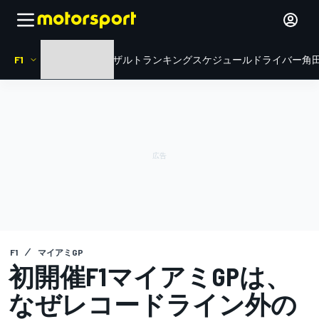
F1
HOME
ニュース
リザルト
ランキング
スケジュール
ドライバー
角田
F1
マイアミGP
初開催F1マイアミGPは、
なぜレコードライン外の