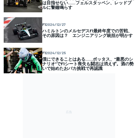
は目指せない……フェルスタッペン、レッドブ
ルに警鐘鳴らす
F1
2024/12/27
ハミルトンのメルセデスF1最終年度での苦戦、
その原因は？ エンジニアリング統括が明かす
F1
2024/12/25
僕にできることはある……ボッタス、“最悪のシ
ナリオ”でF1シート喪失も闘志は消えず。酒の勢
いで始めたおバカ挑戦で再認識