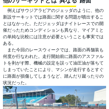
他のサーキットとは“異なる”路面
例えばサウジアラビアのジェッダのように、他の
新設サーキットでは路面に関する問題が噴出するこ
とはなかった。ただジェッダはナイトレースでの開
催だったためコンディションも異なり、マイアミと
の単純な比較には注意が必要ということも事実では
ある。
また今回のレースウィークでは、路面の再舗装も
何度か行なわれた。走行開始前に路面のアスファル
トを剥がす際、機械の設定を誤って油圧油が落ちて
しまっていたことにより、マシンが走行するとすぐ
に路面が損傷してしまうなど、踏んだり蹴ったりの
状況だった。