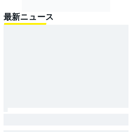
最新ニュース
FIA F3で大活躍中！ 山越陽悠とは何者か。非メーカー
育成で奮闘するクレバーな19歳を徹底解剖