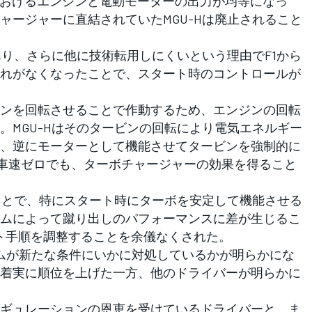
おけるエンジンと電動モーターの出力が均等になっ
ャージャーに直結されていたMGU-Hは廃止されること
あり、さらに他に技術転用しにくいという理由でF1から
れがなくなったことで、スタート時のコントロールが
ンを回転させることで作動するため、エンジンの回転
。MGU-Hはそのタービンの回転により電気エネルギー
、逆にモーターとして機能させてタービンを強制的に
車速ゼロでも、ターボチャージャーの効果を得ること
ことで、特にスタート時にターボを安定して機能させる
ムによって蹴り出しのパフォーマンスに差が生じるこ
ート手順を調整することを余儀なくされた。
ムが新たな条件にいかに対処しているかが明らかにな
着実に順位を上げた一方、他のドライバーが明らかに
ギュレーションの恩恵を受けているドライバーと、ま