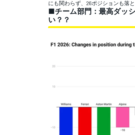
にも関わらず、26ポジションも落
■チーム部門：最高ダッ
い？？