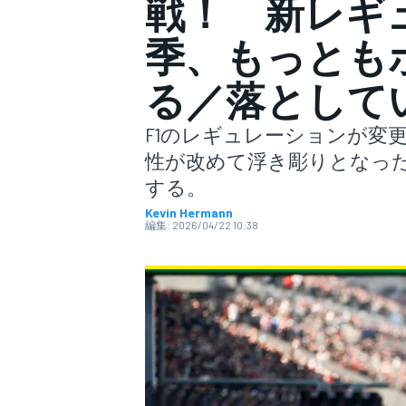
戦！ 新レギ
季、もっとも
スーパーフォーミュラ
る／落として
F1のレギュレーションが変
性が改めて浮き彫りとなった
する。
Kevin Hermann
編集:
2026/04/22 10:38
スーパーGT