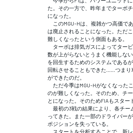
今季からF1は、パワーユニットに
フォーミュラE
た。その一方で、昨年までターボチ
になった。
このMGU-Hは、複雑かつ高価で
は廃止されることになった。ただこ
難しくなったという側面もある。
ターボは排気ガスによってタービ
数が上がらないとうまく機能しない
を回生するためのシステムであるが
回転させることもできた……つまり
ができたのだ。
ただ今季はMGU-Hがなくなった
のが難しくなった。そのため、チー
とになった。そのためFIAもスタ
最初の3戦の結果により、各チー
ってきた。また一部のドライバーが
ポジションを失っている。
スタートを分析することで、新レ