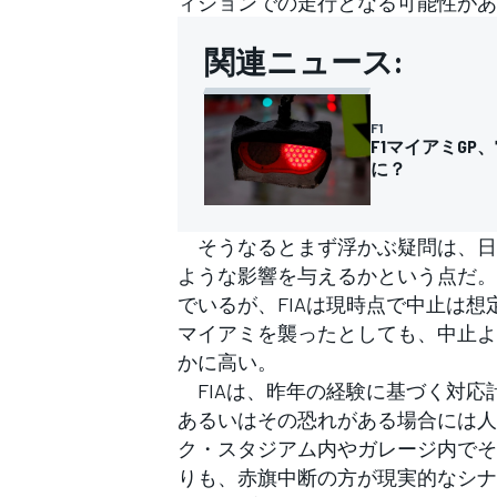
ィションでの走行となる可能性があ
フォーミュラE
関連ニュース:
F1
F1マイアミG
に？
そうなるとまず浮かぶ疑問は、日
ような影響を与えるかという点だ。
でいるが、FIAは現時点で中止は
マイアミを襲ったとしても、中止よ
かに高い。
FIAは、昨年の経験に基づく対応
あるいはその恐れがある場合には人
ク・スタジアム内やガレージ内でそ
りも、赤旗中断の方が現実的なシナ