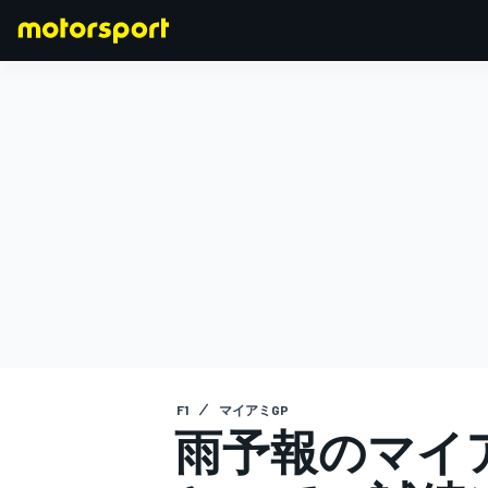
F1
MOTOGP
F1
マイアミGP
雨予報のマイア