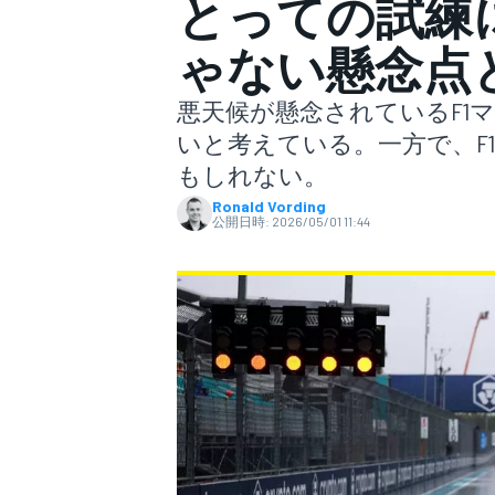
とっての試練
ゃない懸念点
スーパーフォーミュラ
悪天候が懸念されているF1マ
いと考えている。一方で、F
もしれない。
Ronald Vording
公開日時:
2026/05/01 11:44
スーパーGT