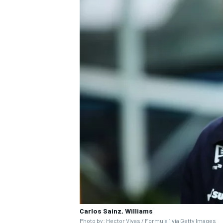
Carlos Sainz, Williams
Photo by: Hector Vivas / Formula 1 via Getty Images