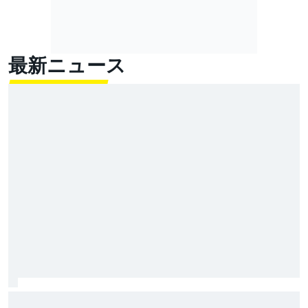
最新ニュース
バニャイヤは貧乏くじを引いた？ ドゥカティの大先