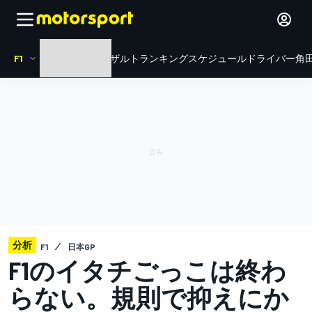
F1
HOME
ニュース
リザルト
ランキング
スケジュール
ドライバー
角田
分析
F1
日本GP
F1のイタチごっこは終わ
らない。規則で抑えにか