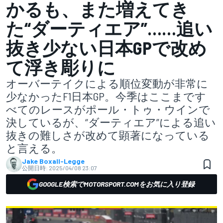
かるも、また増えてき
た“ダーティエア”……追い
抜き少ない日本GPで改め
て浮き彫りに
オーバーテイクによる順位変動が非常に
少なかったF1日本GP。今季はここまです
べてのレースがポール・トゥ・ウインで
決しているが、“ダーティエア”による追い
抜きの難しさが改めて顕著になっている
と言える。
Jake Boxall-Legge
公開日時:
2025/04/08 23:07
GOOGLE検索でMOTORSPORT.COMをお気に入り登録