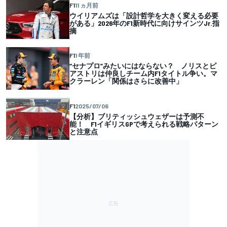
F1
11 ヵ月前
ウイリアムズは「設計哲学を大きく変える必要
がある」2026年のF1新時代に向けサインツJr.指
摘
F1
1 年前
“セナプロ”みたいにはならない？ ノリスとピ
アストリは仲良しチーム内F1タイトル争い。マ
クラーレン「関係はさらに改善中」
F1
2025/07/06
【分析】ブリティッシュウェザーは予測不
能！ F1イギリスGPで考えられる戦略パターン
と注意点