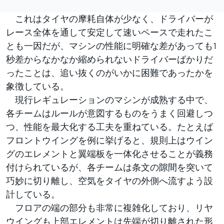
これはタイヤの摩耗自体が少なく、ドライバーが
レース全体を通して安定して速いペースで走れたこ
とも一因だが、マシンの性能に明確な差があっても1
秒差からなかなか縮められないドライバーばかりだ
ったことは、追い抜くのがいかに困難であったかを
象徴している。
現行レギュレーションのマシンが成熟する中で、
各チームはルールが意図するものをうまく回避しつ
つ、性能を最大化する工夫を重ねている。たとえば
フロントウイングを例に挙げると、規則上はウイン
グのエレメントと翼端板を一体化させることが義務
付けられているが、各チームは条文の隙間を突いて
巧妙に切り離し、空気をタイヤの外側へ流すよう設
計している。
フロアの端の部分も非常に複雑化しており、リヤ
ウイングも上部エレメントは先端が切り離された形