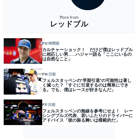
More from
レッドブル
F1
2 時間前
カルチャーショック！ だけど僕はレッドブル
に相応しい男……ハジャー語る「ここにいるの
は自然なこと」
F1
6 日前
フェルスタッペンの”早期引退”の可能性は著し
く減った？「すぐに引退するのは簡単にでき
る。でも、僕はレースが好きなんだ」
F1
7 日前
フェルスタッペンの無線を参考にせよ！ レー
シングブルズ代表、若いふたりのドライバーに
アドバイス「彼の振る舞いは模範的だ」