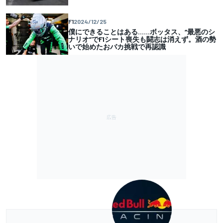
F1
2024/12/25
僕にできることはある……ボッタス、“最悪のシ
ナリオ”でF1シート喪失も闘志は消えず。酒の勢
いで始めたおバカ挑戦で再認識