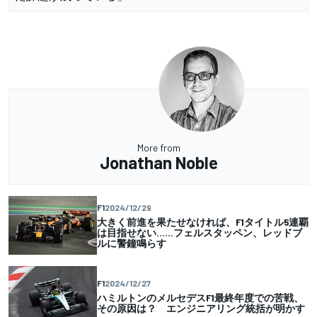
More from
Jonathan Noble
F1
2024/12/29
大きく前進を果たせなければ、F1タイトル5連覇
は目指せない……フェルスタッペン、レッドブ
ルに警鐘鳴らす
F1
2024/12/27
ハミルトンのメルセデスF1最終年度での苦戦、
その原因は？ エンジニアリング統括が明かす