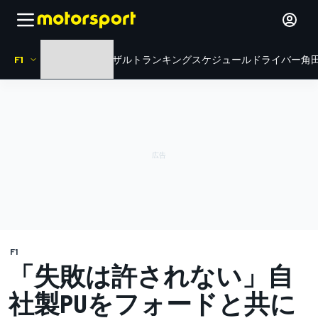
F1
HOME
ニュース
リザルト
ランキング
スケジュール
ドライバー
角田
F1
「失敗は許されない」自
社製PUをフォードと共に