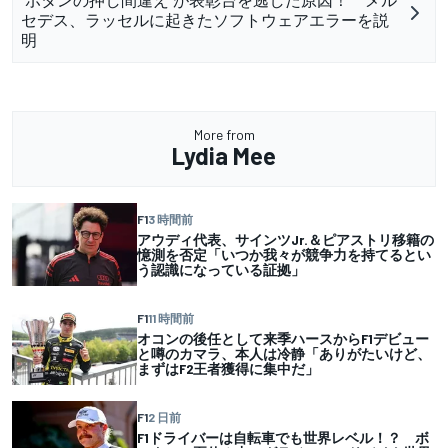
セデス、ラッセルに起きたソフトウェアエラーを説
明
More from
Lydia Mee
F1
3 時間前
アウディ代表、サインツJr.＆ピアストリ移籍の
憶測を否定「いつか我々が競争力を持てるとい
う認識になっている証拠」
F1
11 時間前
オコンの後任として来季ハースからF1デビュー
と噂のカマラ、本人は冷静「ありがたいけど、
まずはF2王者獲得に集中だ」
F1
2 日前
F1ドライバーは自転車でも世界レベル！？ ボ