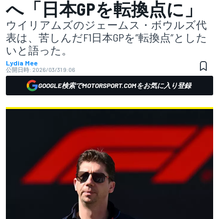
へ「日本GPを転換点に」
ウイリアムズのジェームス・ボウルズ代
表は、苦しんだF1日本GPを”転換点”とした
いと語った。
Lydia Mee
公開日時:
2026/03/31 9:06
GOOGLE検索でMOTORSPORT.COMをお気に入り登録