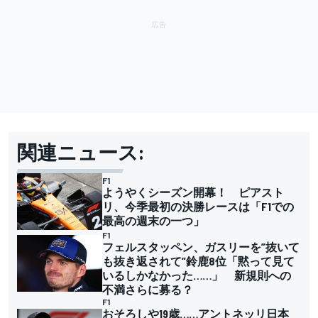
関連ニュース:
F1
ようやくシーズン開幕！ ピアスト
リ、今季最初の決勝レースは「F1での
最高の週末の一つ」
F1
フェルスタッペン、ガスリーを”抜いて
も抜き返されて”鈴鹿8位「黙って見て
いるしかなかった……」 新規則への
不満さらに募る？
F1
おそろしや19歳……アントネッリ日本