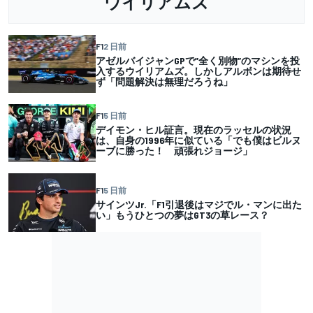
ウイリアムズ
F1
2 日前
アゼルバイジャンGPで”全く別物”のマシンを投
入するウイリアムズ。しかしアルボンは期待せ
ず「問題解決は無理だろうね」
F1
5 日前
デイモン・ヒル証言。現在のラッセルの状況
は、自身の1996年に似ている「でも僕はビルヌ
ーブに勝った！ 頑張れジョージ」
F1
5 日前
サインツJr.「F1引退後はマジでル・マンに出た
い」もうひとつの夢はGT3の草レース？