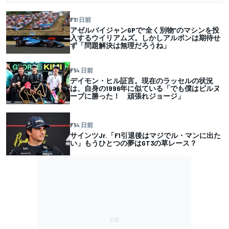
F1
1 日前
アゼルバイジャンGPで”全く別物”のマシンを投
入するウイリアムズ。しかしアルボンは期待せ
ず「問題解決は無理だろうね」
F1
4 日前
デイモン・ヒル証言。現在のラッセルの状況
は、自身の1996年に似ている「でも僕はビルヌ
ーブに勝った！ 頑張れジョージ」
F1
4 日前
サインツJr.「F1引退後はマジでル・マンに出た
い」もうひとつの夢はGT3の草レース？