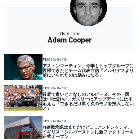
More from
Adam Cooper
F1
2024/04/15
アストンマーティン、今季もトップグループに
復帰できたとチーム代表自信「メルセデスより
前にいられたのは励みになる」
F1
2024/04/12
鈴鹿で良いとこなしのアルピーヌ、その一因
は“同士討ち”。ガスリーはアップデートには手
応えも「できるだけ早く次のモノを投入しない
と」
F1
2024/04/11
F1参戦承認はまだだけど……アンドレッティ、
イギリス・シルバーストンに新ファクトリーを
正式オープン