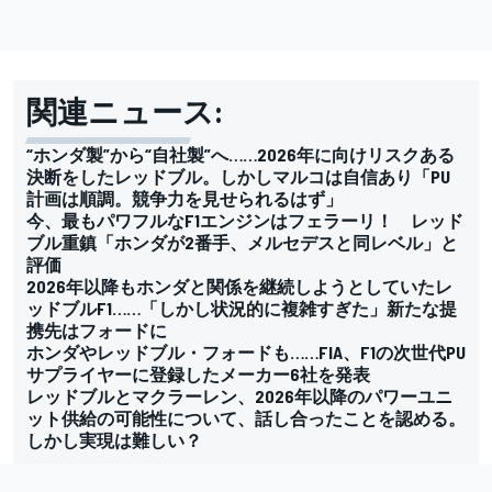
関連ニュース:
“ホンダ製”から“自社製”へ……2026年に向けリスクある
決断をしたレッドブル。しかしマルコは自信あり「PU
計画は順調。競争力を見せられるはず」
今、最もパワフルなF1エンジンはフェラーリ！ レッド
ブル重鎮「ホンダが2番手、メルセデスと同レベル」と
評価
2026年以降もホンダと関係を継続しようとしていたレ
ッドブルF1……「しかし状況的に複雑すぎた」新たな提
携先はフォードに
ホンダやレッドブル・フォードも……FIA、F1の次世代PU
サプライヤーに登録したメーカー6社を発表
レッドブルとマクラーレン、2026年以降のパワーユニ
ット供給の可能性について、話し合ったことを認める。
しかし実現は難しい？