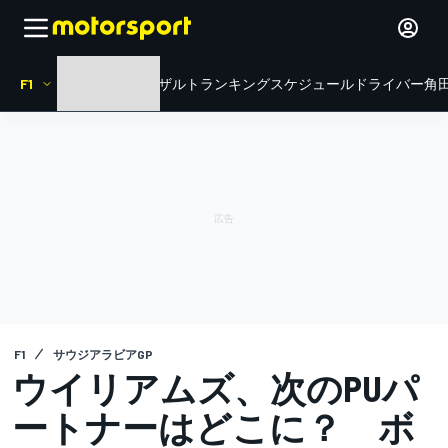
F1
HOME
ニュース
リザルト
ランキング
スケジュール
ドライバー
角田
F1
サウジアラビアGP
ウイリアムズ、次のPUパ
ートナーはどこに？ ボ