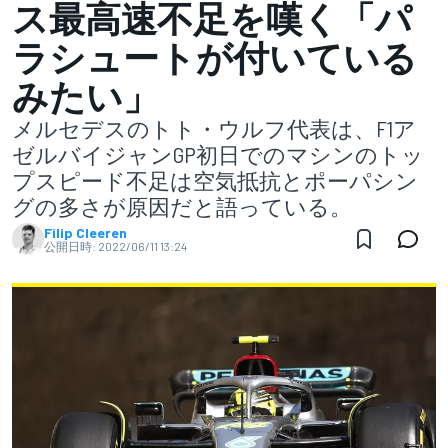
ス最高速不足を嘆く「パ
ラシュートが付いている
みたい」
メルセデスのトト・ウルフ代表は、F1ア
ゼルバイジャンGP初日でのマシンのトッ
プスピード不足は空気抵抗とポーパシン
グの多さが原因だと語っている。
Filip Cleeren
公開日時:
2022/06/11 13:24