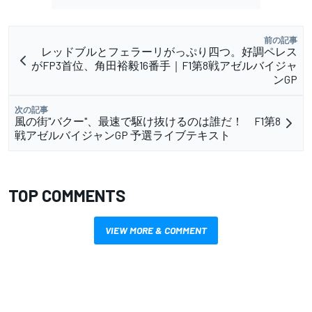
前の記事
レッドブルとフェラーリがっぷり四つ。好調ペレス
がFP3首位、角田裕毅16番手｜F1第8戦アゼルバイジャ
ンGP
次の記事
風の街"バクー"、最速で駆け抜けるのは誰だ！ F1第8
戦アゼルバイジャンGP 予選ライブテキスト
TOP COMMENTS
VIEW MORE & COMMENT