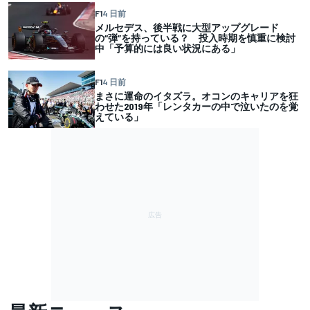
F1
4 日前
メルセデス、後半戦に大型アップグレード
の“弾”を持っている？ 投入時期を慎重に検討
中「予算的には良い状況にある」
F1
4 日前
まさに運命のイタズラ。オコンのキャリアを狂
わせた2019年「レンタカーの中で泣いたのを覚
えている」