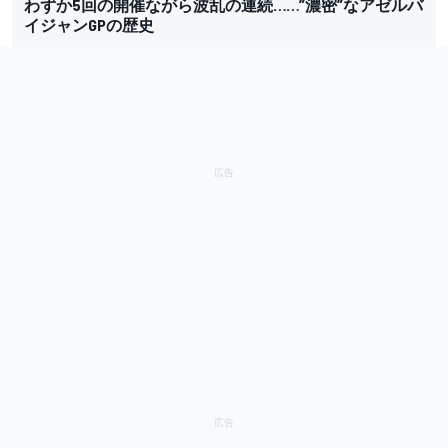
わずか5回の開催ながら波乱の連続……”濃密”なアゼルバ
イジャンGPの歴史