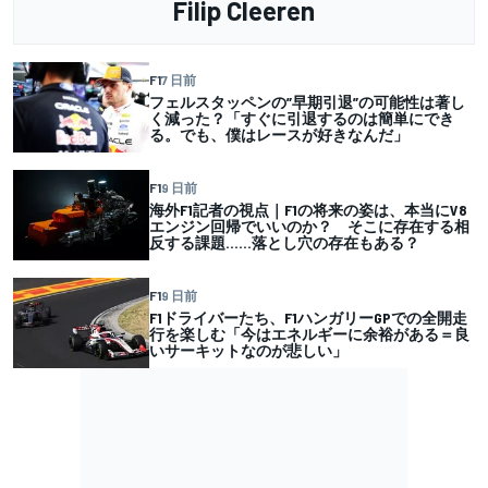
Filip Cleeren
F1
7 日前
フェルスタッペンの”早期引退”の可能性は著し
く減った？「すぐに引退するのは簡単にでき
る。でも、僕はレースが好きなんだ」
F1
9 日前
海外F1記者の視点｜F1の将来の姿は、本当にV8
エンジン回帰でいいのか？ そこに存在する相
反する課題……落とし穴の存在もある？
F1
9 日前
F1ドライバーたち、F1ハンガリーGPでの全開走
行を楽しむ「今はエネルギーに余裕がある＝良
いサーキットなのが悲しい」