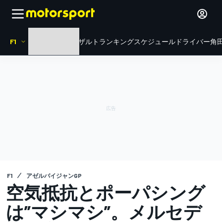
F1
HOME
ニュース
リザルト
ランキング
スケジュール
ドライバー
角田
F1
アゼルバイジャンGP
空気抵抗とポーパシング
は”マシマシ”。メルセデ