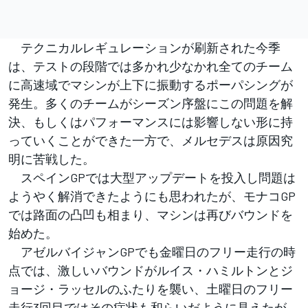
テクニカルレギュレーションが刷新された今季
は、テストの段階では多かれ少なかれ全てのチーム
に高速域でマシンが上下に振動するポーパシングが
発生。多くのチームがシーズン序盤にこの問題を解
決、もしくはパフォーマンスには影響しない形に持
っていくことができた一方で、メルセデスは原因究
明に苦戦した。
スペインGPでは大型アップデートを投入し問題は
ようやく解消できたようにも思われたが、モナコGP
では路面の凸凹も相まり、マシンは再びバウンドを
始めた。
アゼルバイジャンGPでも金曜日のフリー走行の時
点では、激しいバウンドがルイス・ハミルトンとジ
ョージ・ラッセルのふたりを襲い、土曜日のフリー
走行3回目ではその症状も和らいだように見えたが、