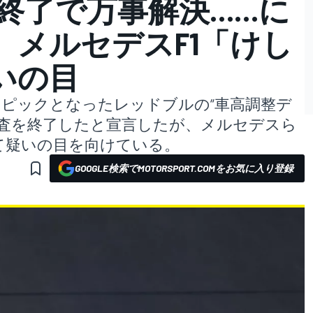
査終了で万事解決……に
 メルセデスF1「けし
いの目
トピックとなったレッドブルの“車高調整デ
の捜査を終了したと宣言したが、メルセデスら
て疑いの目を向けている。
GOOGLE検索でMOTORSPORT.COMをお気に入り登録