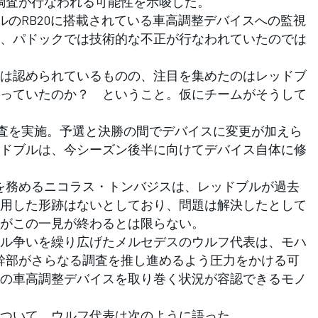
る調査が行なわれる可能性を示唆した。
ルのRB20に搭載されている車高調整デバイスへの監視
、パドックでは技術的な不正が行なわれていたのでは
は認められているものの、注目を集めたのはレッドブ
っていたのか？ ということ。仮にチームがそうして
調査を実施。予選と決勝の間でデバイスに変更が加えら
ドブルは、今シーズン後半に向けてデバイス自体に修
を務めるニコラス・トンバジスは、レッドブルが過去
用した形跡はないとしており、問題は解決したとして
がこの一見が終わるとは限らない。
ル争いを繰り広げたメルセデスのウルフ代表は、モハ
A幹部がさらなる調査を推し進めるよう圧力をかける可
の車高調整デバイスを取り巻く状況が容認できるモノ
ついて、ウルフ代表は次のように語った。