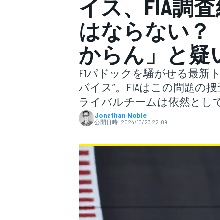
イス、FIA調
はならない？
スーパーフォーミュラ
からん」と疑
F1パドックを騒がせる最新
バイス”。FIAはこの問題
ライバルチームは依然とし
Jonathan Noble
公開日時:
2024/10/23 22:09
スーパーGT