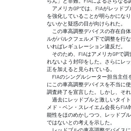
らん」と非難。FIAによるさらな
フォーミュラE
アメリカGPでは、FIAがレッドブ
を強化していることが明らかになり
ないかと疑惑の目が向けられた。
この車高調整デバイスの存在自体
ルがパルクフェルメ下で調整を行な
いればレギュレーション違反だ。
そのため、FIAはアメリカGPで
れないよう封印をした。さらにレッ
正を加えると見られている。
FIAのシングルシーター担当主任
にこの車高調整デバイスを不当に使
調査終了を宣言した。しかし、それ
過去にレッドブルと激しいタイト
メド・ベン・スレイエム会長らFI
能性をほのめかしつつ、レッドブル
ではないとの考えを示した。
レッドブルの車高調整デバイスに