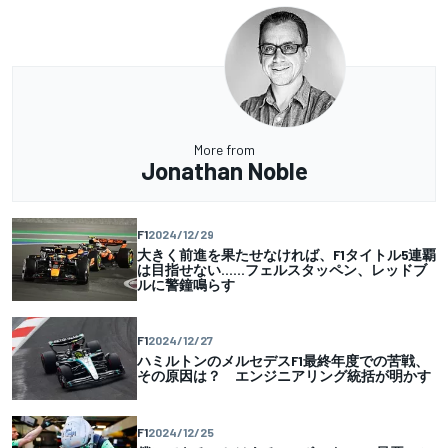
More from
Jonathan Noble
F1
2024/12/29
大きく前進を果たせなければ、F1タイトル5連覇
は目指せない……フェルスタッペン、レッドブ
ルに警鐘鳴らす
F1
2024/12/27
ハミルトンのメルセデスF1最終年度での苦戦、
その原因は？ エンジニアリング統括が明かす
F1
2024/12/25