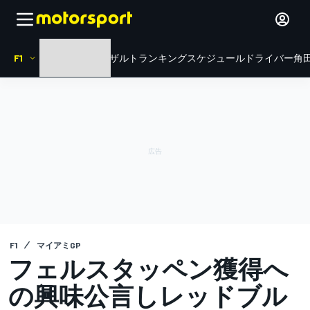
F1
HOME
ニュース
リザルト
ランキング
スケジュール
ドライバー
角田
F1
マイアミGP
フェルスタッペン獲得へ
の興味公言しレッドブル