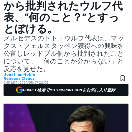
から批判されたウルフ代
表、”何のこと？”とすっ
とぼける。
メルセデスのトト・ウルフ代表は、マッ
クス・フェルスタッペン獲得への興味を
公言しレッドブル側から批判されたこと
について、「何のことか分からない」と
反応を見せた。
Jonathan Noble
Rebecca Clancy
公開日時:
2024/05/07 22:05
GOOGLE検索でMOTORSPORT.COMをお気に入り登録