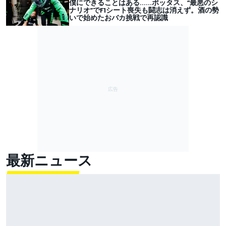
僕にできることはある……ボッタス、“最悪のシ
ナリオ”でF1シート喪失も闘志は消えず。酒の勢
いで始めたおバカ挑戦で再認識
最新ニュース