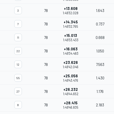
+13.608
78
1.643
3
1:49'32.028
+14.345
78
0.737
7
1:49'32.765
+15.013
78
0.668
11
1:49'33.433
+16.063
78
1.050
22
1:49'34.483
+23.626
78
7.563
12
1:49'42.046
+25.056
78
1.430
55
1:49'43.476
+26.232
78
1.176
27
1:49'44.652
+28.415
78
2.183
8
1:49'46.835