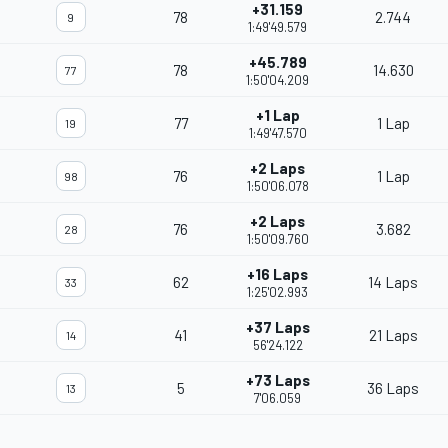
+31.159
78
2.744
9
1:49'49.579
+45.789
78
14.630
77
1:50'04.209
+1 Lap
77
1 Lap
19
1:49'47.570
+2 Laps
76
1 Lap
98
1:50'06.078
+2 Laps
76
3.682
28
1:50'09.760
+16 Laps
62
14 Laps
33
1:25'02.993
+37 Laps
41
21 Laps
14
56'24.122
+73 Laps
5
36 Laps
13
7'06.059