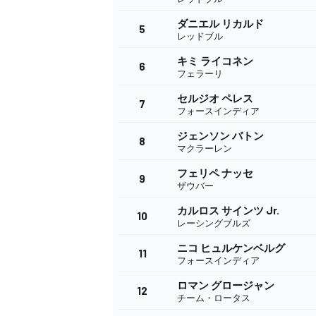
ダニエル リカルド
5
レッドブル
キミ ライコネン
6
WEC
フェラーリ
セルジオ ペレス
7
フォースインディア
ジェンソン バトン
8
マクラーレン
フェリペ ナッセ
9
ザウバー
カルロス サインツ Jr.
10
レーシングブルズ
ニコ ヒュルケンベルグ
11
フォースインディア
ロマン グロージャン
12
チーム・ロータス