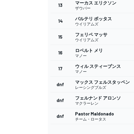
フォーミュラE
マーカス エリクソン
13
ザウバー
バルテリ ボッタス
14
ウイリアムズ
フェリペ マッサ
15
ウイリアムズ
ロベルト メリ
16
マノー
ウィル スティーブンス
17
マノー
マックス フェルスタッペン
dnf
レーシングブルズ
フェルナンド アロンソ
dnf
マクラーレン
Pastor Maldonado
dnf
チーム・ロータス