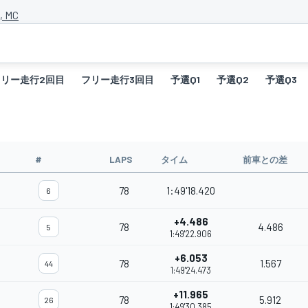
, MC
フリー走行2回目
フリー走行3回目
予選Q1
予選Q2
予選Q3
#
LAPS
タイム
前車との差
78
1:49'18.420
6
+4.486
78
4.486
5
1:49'22.906
+6.053
78
1.567
44
1:49'24.473
+11.965
78
5.912
26
1:49'30.385