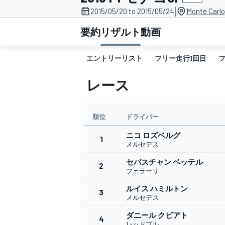
|
2015/05/20 to 2015/05/24
Monte Carlo
スーパーフォーミュラ
要約
リザルト
動画
エントリーリスト
フリー走行1回目
レース
順位
ドライバー
ニコ ロズベルグ
スーパーGT
1
メルセデス
セバスチャン ベッテル
2
フェラーリ
ルイス ハミルトン
3
メルセデス
ダニール クビアト
4
レッドブル