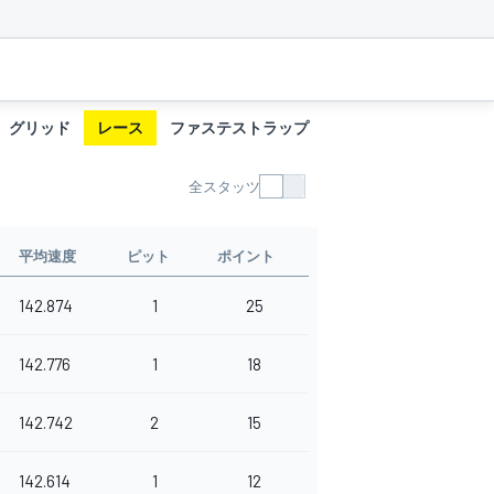
グリッド
レース
ファステストラップ
タイヤ履歴
ピット
全スタッツ
平均速度
ピット
ポイント
142.874
1
25
142.776
1
18
142.742
2
15
142.614
1
12