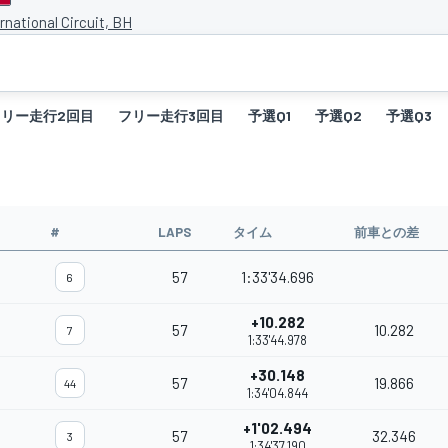
rnational Circuit, BH
フリー走行2回目
フリー走行3回目
予選Q1
予選Q2
予選Q3
#
LAPS
タイム
前車との差
57
1:33'34.696
6
+10.282
57
10.282
7
1:33'44.978
+30.148
57
19.866
44
1:34'04.844
+1'02.494
57
32.346
3
1:34'37.190