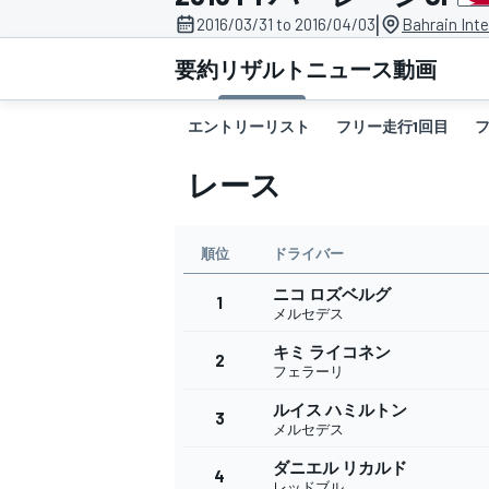
|
2016/03/31 to 2016/04/03
Bahrain Inte
スーパーフォーミュラ
要約
リザルト
ニュース
動画
エントリーリスト
フリー走行1回目
レース
順位
ドライバー
ニコ ロズベルグ
スーパーGT
1
メルセデス
キミ ライコネン
2
フェラーリ
ルイス ハミルトン
3
メルセデス
ダニエル リカルド
4
レッドブル