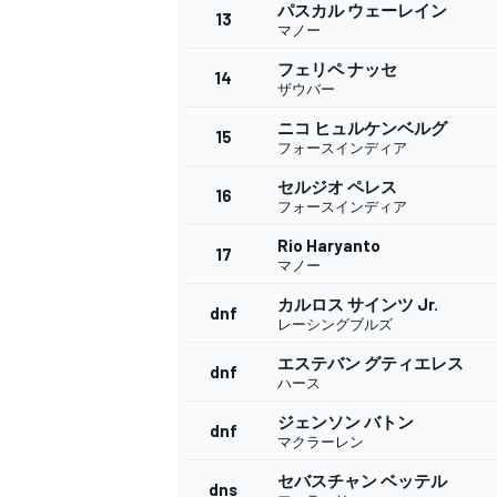
フォーミュラE
パスカル ウェーレイン
13
マノー
フェリペ ナッセ
14
ザウバー
ニコ ヒュルケンベルグ
15
フォースインディア
セルジオ ペレス
16
フォースインディア
Rio Haryanto
17
マノー
カルロス サインツ Jr.
dnf
レーシングブルズ
エステバン グティエレス
dnf
ハース
ジェンソン バトン
dnf
マクラーレン
セバスチャン ベッテル
dns