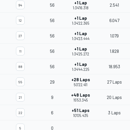
+1 Lap
56
2.541
94
1:34'16.318
+1 Lap
56
6.047
12
1:34'22.365
+1 Lap
56
1.079
27
1:34'23.444
+1 Lap
56
1.828
11
1:34'25.272
+1 Lap
56
18.953
88
1:34'44.225
+28 Laps
29
27 Laps
55
50'22.411
+48 Laps
9
20 Laps
21
15'53.345
+51 Laps
6
3 Laps
22
10'05.435
0
5