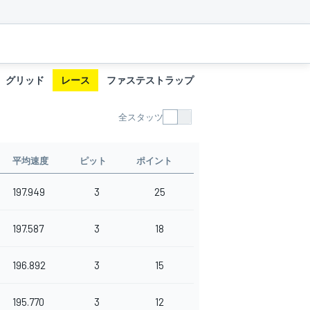
グリッド
レース
ファステストラップ
タイヤ履歴
ピット
全スタッツ
平均速度
ピット
ポイント
197.949
3
25
197.587
3
18
196.892
3
15
195.770
3
12