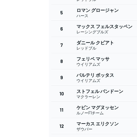
ロマン グロージャン
5
ハース
マックス フェルスタッペン
6
WEC
レーシングブルズ
ダニール クビアト
7
レッドブル
フェリペ マッサ
8
ウイリアムズ
バルテリ ボッタス
9
ウイリアムズ
ストフェル バンドーン
10
マクラーレン
ケビン マグヌッセン
11
ルノーF1チーム
マーカス エリクソン
12
ザウバー