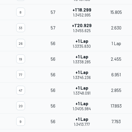
+1'18.299
57
15.805
8
1:34'52.995
+1'20.929
57
2.630
33
1:34'55.625
+1 Lap
56
1 Lap
26
1:33'35.830
+1 Lap
56
2.455
19
1:33'38.285
+1 Lap
56
6.951
77
1:33'45.236
+1 Lap
56
2.855
47
1:33'48.091
+1 Lap
56
17.893
20
1:34'05.984
+1 Lap
56
7.793
9
1:34'13.777