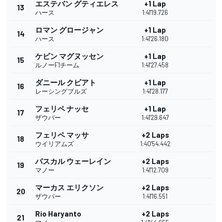
エステバン グティエレス
+1 Lap
13
ハース
1:41'19.726
ロマン グロージャン
+1 Lap
14
ハース
1:41'26.180
ケビン マグヌッセン
+1 Lap
15
ルノーF1チーム
1:41'27.458
ダニール クビアト
+1 Lap
16
レーシングブルズ
1:41'28.177
フェリペ ナッセ
+1 Lap
17
ザウバー
1:41'29.647
フェリペ マッサ
+2 Laps
18
ウイリアムズ
1:40'54.442
パスカル ウェーレイン
+2 Laps
19
マノー
1:41'12.709
マーカス エリクソン
+2 Laps
20
ザウバー
1:41'16.551
Rio Haryanto
+2 Laps
21