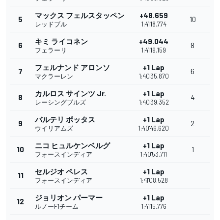
マックス フェルスタッペン
+48.659
5
10
レッドブル
1:41'18.774
キミ ライコネン
+49.044
6
8
フェラーリ
1:41'19.159
フェルナンド アロンソ
+1 Lap
7
6
マクラーレン
1:40'35.870
カルロス サインツ Jr.
+1 Lap
8
4
レーシングブルズ
1:40'39.352
バルテリ ボッタス
+1 Lap
9
2
ウイリアムズ
1:40'46.620
ニコ ヒュルケンベルグ
+1 Lap
10
1
フォースインディア
1:40'53.711
セルジオ ペレス
+1 Lap
11
フォースインディア
1:41'08.528
ジョリオン パーマー
+1 Lap
12
ルノーF1チーム
1:41'15.776