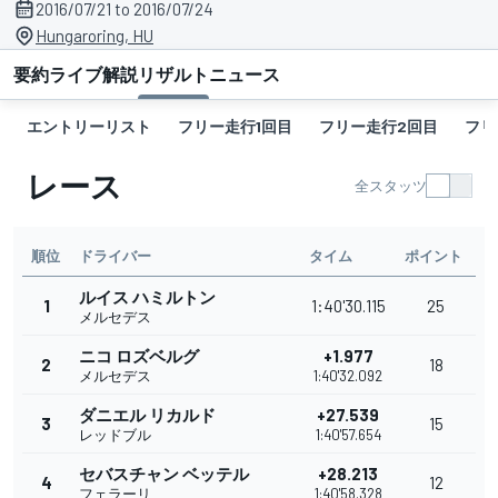
2016/07/21 to 2016/07/24
Hungaroring, HU
要約
ライブ解説
リザルト
ニュース
エントリーリスト
フリー走行1回目
フリー走行2回目
フリ
レース
全スタッツ
順位
ドライバー
タイム
ポイント
ルイス ハミルトン
1
1:40'30.115
25
メルセデス
ニコ ロズベルグ
+1.977
2
18
メルセデス
1:40'32.092
ダニエル リカルド
+27.539
3
15
レッドブル
1:40'57.654
セバスチャン ベッテル
+28.213
4
12
フェラーリ
1:40'58.328