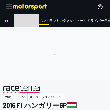
リザルト
F1
HOME
ニュース
ランキング
スケジュール
ドライバー
角田
オーストラリアGP
主催
2016 F1 ハンガリーGP