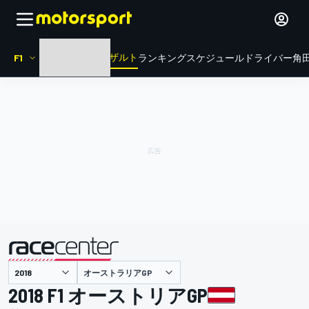
リザルト
F1
HOME
ニュース
ランキング
スケジュール
ドライバー
角田
オーストラリアGP
主催
2018 F1 オーストリアGP