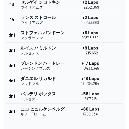
セルゲイ シロトキン
+2 Laps
13
ウイリアムズ
1:22'32.059
ランス ストロール
+2 Laps
14
ウイリアムズ
1:22'33.890
ストフェル バンドーン
+6 Laps
dnf
マクラーレン
1:18'48.889
ルイス ハミルトン
+9 Laps
dnf
メルセデス
1:12'15.652
ブレンドン ハートレー
+17 Laps
dnf
レーシングブルズ
1:04'33.345
ダニエル リカルド
+18 Laps
dnf
レッドブル
1:02'04.264
バルテリ ボッタス
+58 Laps
dnf
メルセデス
15'07.218
ニコ ヒュルケンベルグ
+60 Laps
dnf
ルノーF1チーム
13'09.934