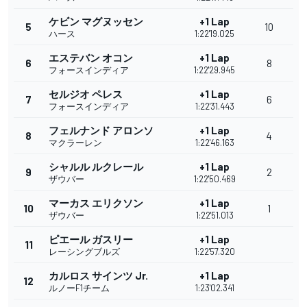
ケビン マグヌッセン
+1 Lap
5
10
ハース
1:22'19.025
エステバン オコン
+1 Lap
6
8
フォースインディア
1:22'29.945
セルジオ ペレス
+1 Lap
7
6
フォースインディア
1:22'31.443
フェルナンド アロンソ
+1 Lap
8
4
マクラーレン
1:22'46.163
シャルル ルクレール
+1 Lap
9
2
ザウバー
1:22'50.469
マーカス エリクソン
+1 Lap
10
1
ザウバー
1:22'51.013
ピエール ガスリー
+1 Lap
11
レーシングブルズ
1:22'57.320
カルロス サインツ Jr.
+1 Lap
12
ルノーF1チーム
1:23'02.341