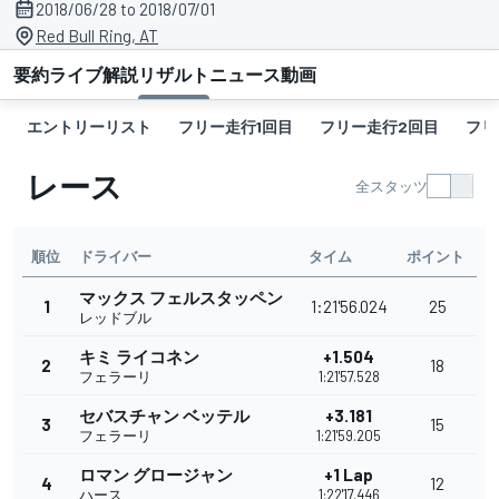
2018/06/28 to 2018/07/01
Red Bull Ring, AT
要約
ライブ解説
リザルト
ニュース
動画
エントリーリスト
フリー走行1回目
フリー走行2回目
フリ
レース
全スタッツ
順位
ドライバー
タイム
ポイント
マックス フェルスタッペン
1
1:21'56.024
25
レッドブル
キミ ライコネン
+1.504
2
18
フェラーリ
1:21'57.528
セバスチャン ベッテル
+3.181
3
15
フェラーリ
1:21'59.205
ロマン グロージャン
+1 Lap
4
12
ハース
1:22'17.446