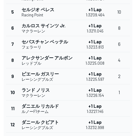
セルジオ ペレス
+1 Lap
5
10
Racing Point
1:32'09.464
カルロス サインツ Jr.
+1 Lap
6
8
マクラーレン
1:32'11.045
セバスチャン ベッテル
+1 Lap
7
6
フェラーリ
1:32'23.813
アレクサンダー アルボン
+1 Lap
8
4
レッドブル
1:32'25.008
ピエール ガスリー
+1 Lap
9
2
レーシングブルズ
1:32'25.597
ランド ノリス
+1 Lap
10
1
マクラーレン
1:32'26.154
ダニエル リカルド
+1 Lap
11
ルノーF1チーム
1:32'27.145
ダニール クビアト
+1 Lap
12
レーシングブルズ
1:32'32.998