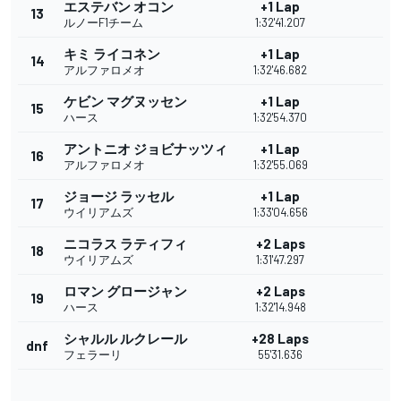
エステバン オコン
+1 Lap
13
ルノーF1チーム
1:32'41.207
キミ ライコネン
+1 Lap
14
アルファロメオ
1:32'46.682
ケビン マグヌッセン
+1 Lap
15
ハース
1:32'54.370
アントニオ ジョビナッツィ
+1 Lap
16
アルファロメオ
1:32'55.069
ジョージ ラッセル
+1 Lap
17
ウイリアムズ
1:33'04.656
ニコラス ラティフィ
+2 Laps
18
ウイリアムズ
1:31'47.297
ロマン グロージャン
+2 Laps
19
ハース
1:32'14.948
シャルル ルクレール
+28 Laps
dnf
フェラーリ
55'31.636