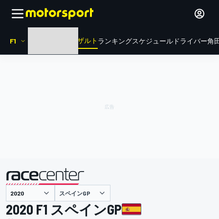
リザルト
F1
HOME
ニュース
ランキング
スケジュール
ドライバー
角田
スペインGP
主催
2020 F1 スペインGP