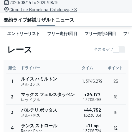
2020/08/14 to 2020/08/16
Circuit de Barcelona-Catalunya, ES
要約
ライブ解説
リザルト
ニュース
エントリーリスト
フリー走行1回目
フリー走行2回目
フリ
レース
全スタッツ
順位
ドライバー
タイム
ポイント
ルイス ハミルトン
1
1:31'45.279
25
メルセデス
マックス フェルスタッペン
+24.177
2
18
レッドブル
1:32'09.456
バルテリ ボッタス
+44.752
3
16
メルセデス
1:32'30.031
ランス ストロール
+1 Lap
4
12
Racing Point
1:32'06.724