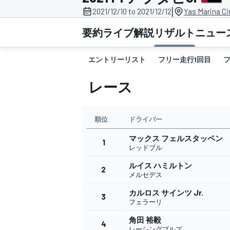
|
2021/12/10 to 2021/12/12
Yas Marina Ci
スーパーフォーミュラ
要約
ライブ解説
リザルト
ニュー
エントリーリスト
フリー走行1回目
レース
順位
ドライバー
マックス フェルスタッペン
スーパーGT
1
レッドブル
ルイス ハミルトン
2
メルセデス
カルロス サインツ Jr.
3
フェラーリ
角田 裕毅
4
レーシングブルズ