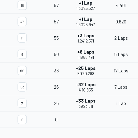
+1 Lap
57
4.401
18
1:30'25.327
+1 Lap
57
0.620
47
1:30'25.947
+3 Laps
55
2 Laps
11
1:24'12.571
+8 Laps
50
5 Laps
6
1:16'55.491
+25 Laps
33
17 Laps
99
50'20.298
+32 Laps
26
7 Laps
63
41'10.855
+33 Laps
25
1 Lap
7
39'23.611
0
9