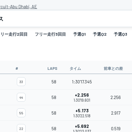
rcuit-Abu Dhabi, AE
ス
フリー走行2回目
フリー走行3回目
予選Q1
予選Q2
予選Q3
#
LAPS
タイム
前車との差
58
1:30'17.345
33
+2.256
58
2.256
44
1:30'19.601
+5.173
58
2.917
55
1:30'22.518
+5.692
58
0.519
22
1:30'23.037