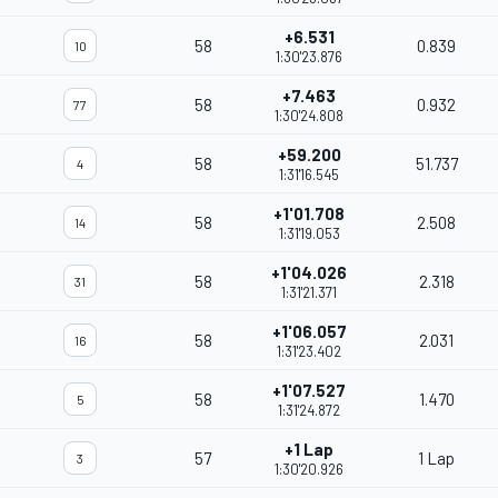
+6.531
58
0.839
10
1:30'23.876
+7.463
58
0.932
77
1:30'24.808
+59.200
58
51.737
4
1:31'16.545
+1'01.708
58
2.508
14
1:31'19.053
+1'04.026
58
2.318
31
1:31'21.371
+1'06.057
58
2.031
16
1:31'23.402
+1'07.527
58
1.470
5
1:31'24.872
+1 Lap
57
1 Lap
3
1:30'20.926