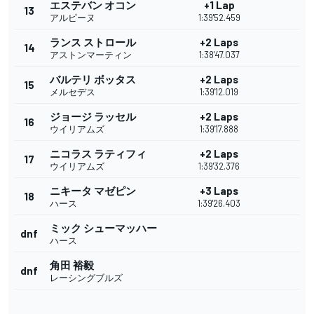
エステバン オコン
+1 Lap
13
アルピーヌ
1:39'52.459
ランス ストロール
+2 Laps
14
アストンマーティン
1:38'47.037
バルテリ ボッタス
+2 Laps
15
メルセデス
1:39'12.019
ジョージ ラッセル
+2 Laps
16
ウイリアムズ
1:39'17.888
ニコラス ラティフィ
+2 Laps
17
ウイリアムズ
1:39'32.376
ニキータ マゼピン
+3 Laps
18
ハース
1:39'26.403
ミック シューマッハー
dnf
ハース
角田 裕毅
dnf
レーシングブルズ