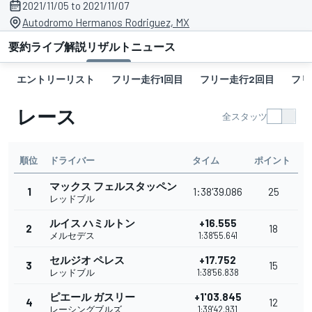
2021/11/05 to 2021/11/07
Autodromo Hermanos Rodriguez, MX
要約
ライブ解説
リザルト
ニュース
エントリーリスト
フリー走行1回目
フリー走行2回目
フリ
レース
全スタッツ
順位
ドライバー
タイム
ポイント
マックス フェルスタッペン
1
1:38'39.086
25
レッドブル
ルイス ハミルトン
+16.555
2
18
メルセデス
1:38'55.641
セルジオ ペレス
+17.752
3
15
レッドブル
1:38'56.838
ピエール ガスリー
+1'03.845
4
12
レーシングブルズ
1:39'42.931