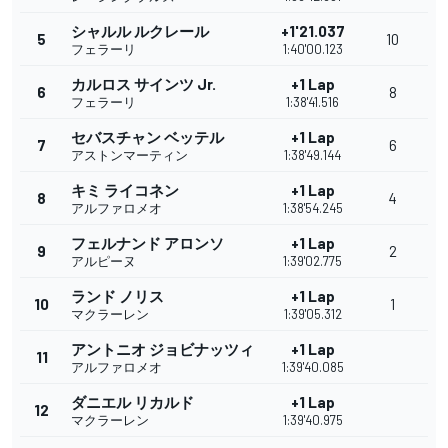
シャルル ルクレール
+1'21.037
5
10
フェラーリ
1:40'00.123
カルロス サインツ Jr.
+1 Lap
6
8
フェラーリ
1:38'41.516
セバスチャン ベッテル
+1 Lap
7
6
アストンマーティン
1:38'49.144
キミ ライコネン
+1 Lap
8
4
アルファロメオ
1:38'54.245
フェルナンド アロンソ
+1 Lap
9
2
アルピーヌ
1:39'02.775
ランド ノリス
+1 Lap
10
1
マクラーレン
1:39'05.312
アントニオ ジョビナッツィ
+1 Lap
11
アルファロメオ
1:39'40.085
ダニエル リカルド
+1 Lap
12
マクラーレン
1:39'40.975