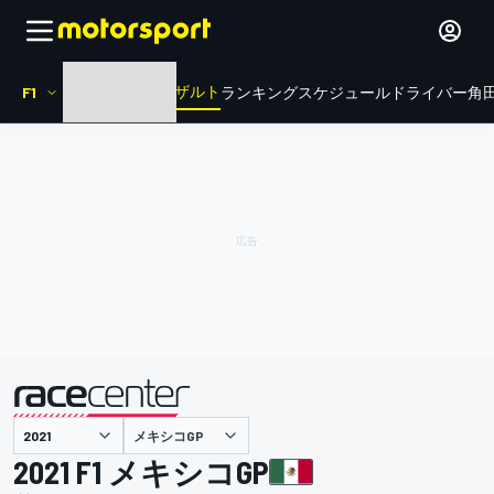
リザルト
F1
HOME
ニュース
ランキング
スケジュール
ドライバー
角田
メキシコGP
主催
2021 F1 メキシコGP