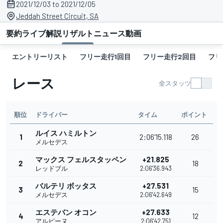
2021/12/03 to 2021/12/05
Jeddah Street Circuit, SA
要約
ライブ解説
リザルト
ニュース
動画
エントリーリスト
フリー走行1回目
フリー走行2回目
フリ
レース
全スタッツ
順位
ドライバー
タイム
ポイント
ルイス ハミルトン
1
2:06'15.118
26
メルセデス
マックス フェルスタッペン
+21.825
2
18
レッドブル
2:06'36.943
バルテリ ボッタス
+27.531
3
15
メルセデス
2:06'42.649
エステバン オコン
+27.633
4
12
アルピーヌ
2:06'42.751