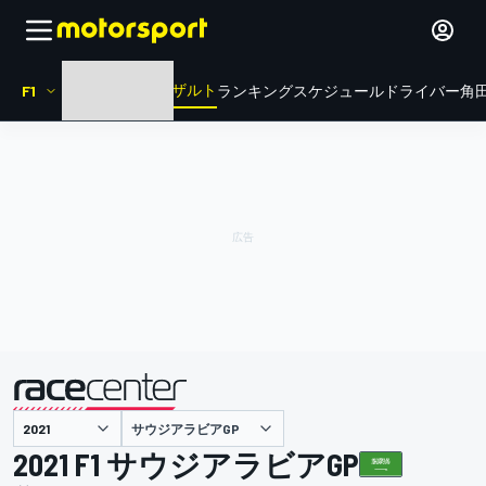
リザルト
F1
HOME
ニュース
ランキング
スケジュール
ドライバー
角田
サウジアラビアGP
主催
2021 F1 サウジアラビアGP