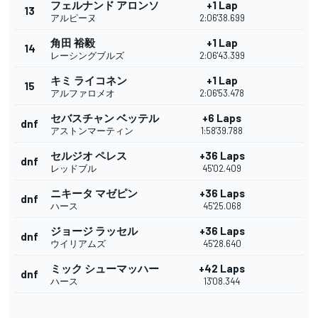
フェルナンド アロンソ
+1 Lap
13
アルピーヌ
2:06'38.699
角田 裕毅
+1 Lap
14
レーシングブルズ
2:06'43.399
キミ ライコネン
+1 Lap
15
アルファロメオ
2:06'53.478
セバスチャン ベッテル
+6 Laps
dnf
アストンマーティン
1:58'39.788
セルジオ ペレス
+36 Laps
dnf
レッドブル
45'02.409
ニキータ マゼピン
+36 Laps
dnf
ハース
45'25.068
ジョージ ラッセル
+36 Laps
dnf
ウイリアムズ
45'28.640
ミック シューマッハー
+42 Laps
dnf
ハース
13'08.344