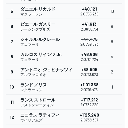
ダニエル リカルド
+40.121
5
10
マクラーレン
2:06'55.239
ピエール ガスリー
+41.613
6
8
レーシングブルズ
2:06'56.731
シャルル ルクレール
+44.475
7
6
フェラーリ
2:06'59.593
カルロス サインツ Jr.
+46.606
8
4
フェラーリ
2:07'01.724
アントニオ ジョビナッツィ
+58.505
9
2
アルファロメオ
2:07'13.623
ランド ノリス
+1'01.358
10
1
マクラーレン
2:07'16.476
ランス ストロール
+1'17.212
11
アストンマーティン
2:07'32.330
ニコラス ラティフィ
+1'23.249
12
ウイリアムズ
2:07'38.367