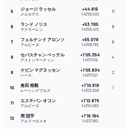
ジョージ ラッセル
+44.815
5
11
メルセデス
1:42'56.502
ランド ノリス
+53.785
6
8
マクラーレン
1:43'05.472
フェルナンド アロンソ
+55.078
7
6
アルピーヌ
1:43'06.765
セバスチャン ベッテル
+1'05.354
8
4
アストンマーティン
1:43'17.041
ケビン マグヌッセン
+1'05.834
9
2
ハース
1:43'17.521
角田 裕毅
+1'10.919
10
1
レーシングブルズ
1:43'22.606
エステバン オコン
+1'12.875
11
アルピーヌ
1:43'24.562
周 冠宇
+1'16.164
12
アルファロメオ
1:43'27.851