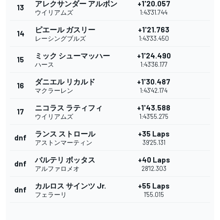
アレクサンダー アルボン
+1'20.057
13
ウイリアムズ
1:43'31.744
ピエール ガスリー
+1'21.763
14
レーシングブルズ
1:43'33.450
ミック シューマッハー
+1'24.490
15
ハース
1:43'36.177
ダニエル リカルド
+1'30.487
16
マクラーレン
1:43'42.174
ニコラス ラティフィ
+1'43.588
17
ウイリアムズ
1:43'55.275
ランス ストロール
+35 Laps
dnf
アストンマーティン
39'25.131
バルテリ ボッタス
+40 Laps
dnf
アルファロメオ
28'12.303
カルロス サインツ Jr.
+55 Laps
dnf
フェラーリ
1'55.015