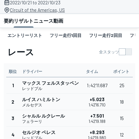
2022/10/21 to 2022/10/23
Circuit of the Americas, US
要約
リザルト
ニュース
動画
エントリーリスト
フリー走行1回目
フリー走行2回目
フリ
レース
全スタッツ
順位
ドライバー
タイム
ポイント
マックス フェルスタッペン
1
1:42'11.687
25
レッドブル
ルイス ハミルトン
+5.023
2
18
メルセデス
1:42'16.710
シャルル ルクレール
+7.501
3
15
フェラーリ
1:42'19.188
セルジオ ペレス
+8.293
4
12
レッドブル
1:42'19.980