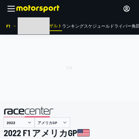
リザルト
F1
HOME
ニュース
ランキング
スケジュール
ドライバー
角田
アメリカGP
主催
2022 F1 アメリカGP