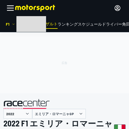
リザルト
F1
HOME
ニュース
ランキング
スケジュール
ドライバー
角田
エミリア・ロマーニャGP
主催
2022 F1 エミリア・ロマーニャ