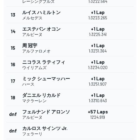
レーシングブルズ
1:32'22.564
ルイス ハミルトン
+1 Lap
13
メルセデス
1:32'23.265
エステバン オコン
+1 Lap
14
アルピーヌ
1:32'25.341
周 冠宇
+1 Lap
15
アルファロメオ
1:32'31.364
ニコラス ラティフィ
+1 Lap
16
ウイリアムズ
1:32'34.020
ミック シューマッハー
+1 Lap
17
ハース
1:32'51.907
ダニエル リカルド
+1 Lap
18
マクラーレン
1:33'10.643
フェルナンド アロンソ
+57 Laps
dnf
アルピーヌ
12'24.919
カルロス サインツ Jr.
dnf
フェラーリ