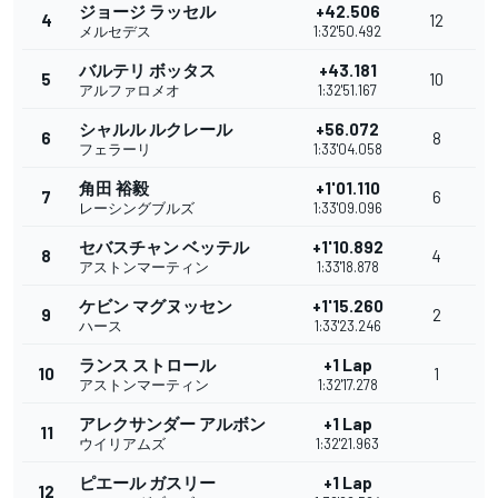
ジョージ ラッセル
+42.506
4
12
メルセデス
1:32'50.492
バルテリ ボッタス
+43.181
5
10
アルファロメオ
1:32'51.167
シャルル ルクレール
+56.072
6
8
フェラーリ
1:33'04.058
角田 裕毅
+1'01.110
7
6
レーシングブルズ
1:33'09.096
セバスチャン ベッテル
+1'10.892
8
4
アストンマーティン
1:33'18.878
ケビン マグヌッセン
+1'15.260
9
2
ハース
1:33'23.246
ランス ストロール
+1 Lap
10
1
アストンマーティン
1:32'17.278
アレクサンダー アルボン
+1 Lap
11
ウイリアムズ
1:32'21.963
ピエール ガスリー
+1 Lap
12