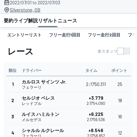
2022/07/01 to 2022/07/03
Silverstone, GB
要約
ライブ解説
リザルト
ニュース
エントリーリスト
フリー走行1回目
フリー走行2回目
フリ
レース
全スタッツ
順位
ドライバー
タイム
ポイント
カルロス サインツ Jr.
1
2:17'50.311
25
フェラーリ
セルジオ ペレス
+3.779
2
18
レッドブル
2:17'54.090
ルイス ハミルトン
+6.225
3
16
メルセデス
2:17'56.536
シャルル ルクレール
+8.546
4
12
フェラーリ
2:17'58.857