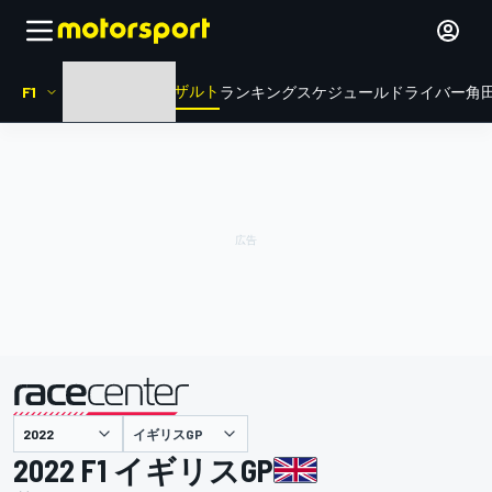
リザルト
F1
HOME
ニュース
ランキング
スケジュール
ドライバー
角田
イギリスGP
主催
2022 F1 イギリスGP