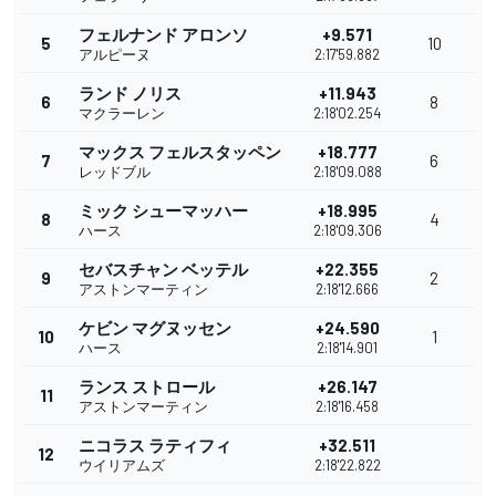
フェルナンド アロンソ
+9.571
5
10
アルピーヌ
2:17'59.882
ランド ノリス
+11.943
6
8
マクラーレン
2:18'02.254
マックス フェルスタッペン
+18.777
7
6
レッドブル
2:18'09.088
ミック シューマッハー
+18.995
8
4
ハース
2:18'09.306
セバスチャン ベッテル
+22.355
9
2
アストンマーティン
2:18'12.666
ケビン マグヌッセン
+24.590
10
1
ハース
2:18'14.901
ランス ストロール
+26.147
11
アストンマーティン
2:18'16.458
ニコラス ラティフィ
+32.511
12
ウイリアムズ
2:18'22.822