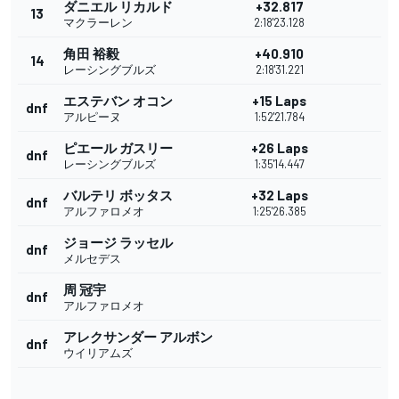
ダニエル リカルド
+32.817
13
マクラーレン
2:18'23.128
角田 裕毅
+40.910
14
レーシングブルズ
2:18'31.221
エステバン オコン
+15 Laps
dnf
アルピーヌ
1:52'21.784
ピエール ガスリー
+26 Laps
dnf
レーシングブルズ
1:35'14.447
バルテリ ボッタス
+32 Laps
dnf
アルファロメオ
1:25'26.385
ジョージ ラッセル
dnf
メルセデス
周 冠宇
dnf
アルファロメオ
アレクサンダー アルボン
dnf
ウイリアムズ